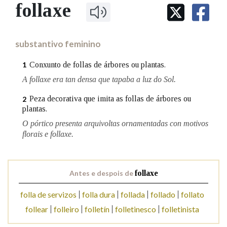
IDENTIDADE CORPORATIVA
follaxe
Facebook
Twitter
Youtube
Instagram
Bluesky
BUSCAR NOS LEMAS
FIGURAS HOMENAXEADAS
MARCIAL DEL ADALID
HISTORIA
Comeza por
CASA-MUSEO EMILIA PARDO
substantivo feminino
BAZÁN
60 ANOS DLG
PRIMAVERA DAS LETRAS
Conxunto de follas de árbores ou plantas.
1
Remata por
PORTAL DAS PALABRAS
A follaxe era tan densa que tapaba a luz do Sol.
Peza decorativa que imita as follas de árbores ou
2
plantas.
Contén
O pórtico presenta arquivoltas ornamentadas con motivos
florais e follaxe.
BUSCAR NO CONTIDO
Antes e despois de
follaxe
Nas definicións
folla de servizos
folla dura
follada
follado
follato
follear
folleiro
folletín
folletinesco
folletinista
Nos exemplos