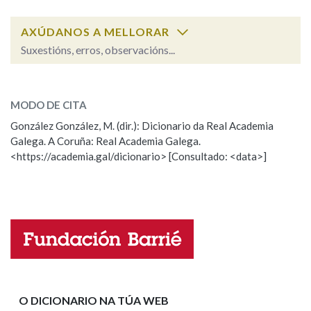
AXÚDANOS A MELLORAR
Na fraseoloxía
Suxestións, erros, observacións...
follaxe
SOBRE A PALABRA:
OUTRAS OPCIÓNS DE BUSCA
MODO DE CITA
ESCOLLE UNHA OPCIÓN:
González González, M. (dir.): Dicionario da Real Academia
Marcas gramaticais
Galega. A Coruña: Real Academia Galega.
Observación
Hai un erro na palabra
<https://academia.gal/dicionario> [Consultado: <data>]
Propoño mellorar a definición
Actualización
Pertence a
Falta unha voz
Nome
LIMPAR
BUSCA
Apelidos
O DICIONARIO NA TÚA WEB