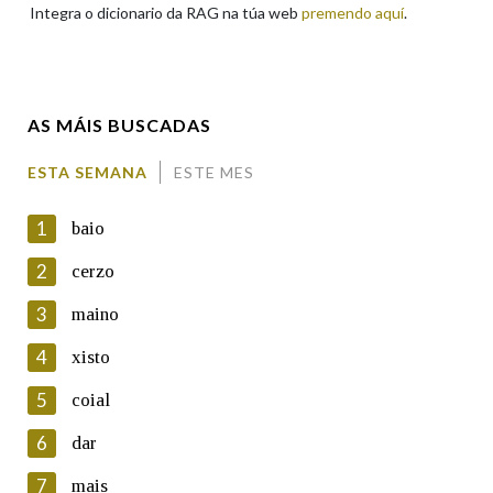
Integra o dicionario da RAG na túa web
premendo aquí
.
Enderezo electrónico
AS MÁIS BUSCADAS
Comentario
ESTA SEMANA
ESTE MES
1
baio
2
cerzo
3
maino
En cumprimento da normativa vixente en materia de
Protección de Datos de Carácter Persoal, a Real Academia
4
xisto
Galega informa a aqueles usuarios que faciliten o seu correo
electrónico, así como calquera outra información de carácter
5
coial
persoal, que estes datos serán obxecto de tratamento
automatizado de carácter confidencial e incorporados aos seus
6
dar
ficheiros informáticos. Así mesmo, os usuarios poderán exercer o
seu dereito de acceso, rectificación, oposición e cancelación dos
7
mais