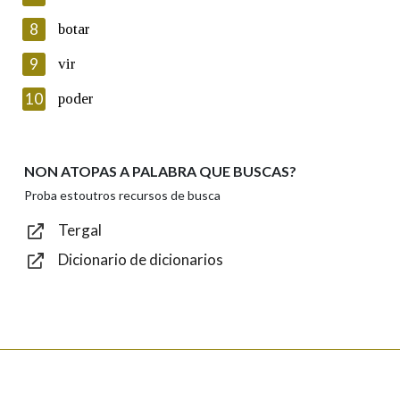
seus datos poñéndose en contacto connosco.
8
botar
Lin e acepto as condicións da política de
privacidade
9
vir
Introduce o código que aparece na imaxe:
10
poder
NON ATOPAS A PALABRA QUE BUSCAS?
Texto de verificación
Proba estoutros recursos de busca
Tergal
Dicionario de dicionarios
Enviar