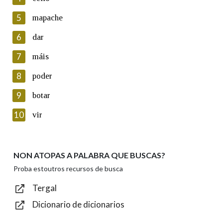
5
Lin e acepto as condicións da política de
mapache
privacidade
6
dar
Introduce o código que aparece na imaxe:
7
máis
8
poder
9
botar
Texto de verificación
10
vir
NON ATOPAS A PALABRA QUE BUSCAS?
Enviar
Proba estoutros recursos de busca
Tergal
Dicionario de dicionarios