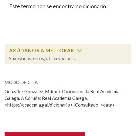
IDENTIDADE CORPORATIVA
Facebook
Twitter
Youtube
Instagram
Bluesky
Este termo non se encontra no dicionario.
BUSCAR NOS LEMAS
FIGURAS HOMENAXEADAS
MARCIAL DEL ADALID
HISTORIA
Comeza por
CASA-MUSEO EMILIA PARDO
BAZÁN
60 ANOS DLG
PRIMAVERA DAS LETRAS
Remata por
PORTAL DAS PALABRAS
AXÚDANOS A MELLORAR
Suxestións, erros, observacións...
Contén
ESCOLLE UNHA OPCIÓN:
MODO DE CITA
Observación
Falta unha voz
González González, M. (dir.): Dicionario da Real Academia
BUSCAR NO CONTIDO
Galega. A Coruña: Real Academia Galega.
Nome
<https://academia.gal/dicionario> [Consultado: <data>]
Nas definicións
Apelidos
Nos exemplos