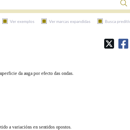
Ver exemplos
Ver marcas expandidas
Busca prediti
BUSCAR NO CONTIDO
Nas definicións
perficie da auga por efecto das ondas.
Nos exemplos
Na fraseoloxía
ido a variacións en sentidos opostos.