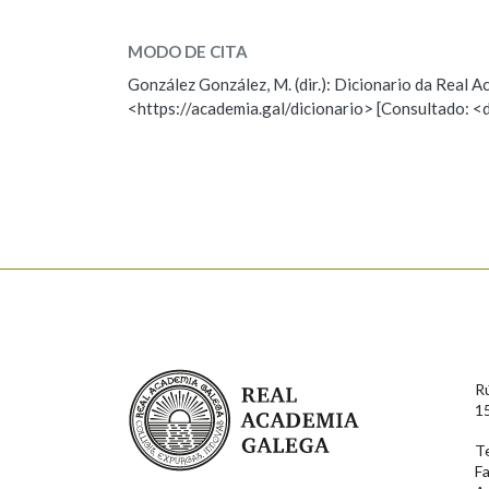
flutuar
SOBRE A PALABRA:
MODO DE CITA
ESCOLLE UNHA OPCIÓN:
González González, M. (dir.): Dicionario da Real
<https://academia.gal/dicionario> [Consultado: <
Observación
Hai un erro na palabra
Falta unha voz
Nome
Apelido
Enderezo electrónico
Real Academia Galega
R
Comentario
1
T
F