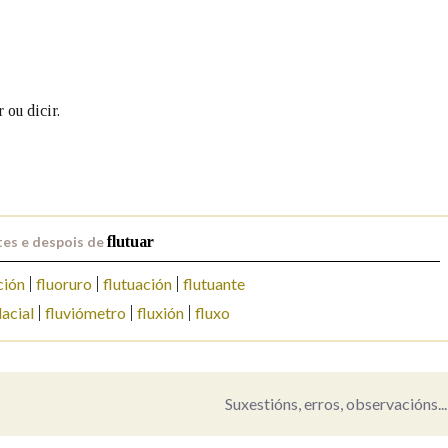
Pertence a
 ou dicir.
AXUDA NA BUSCA
LIMPAR
BUSCA
es e despois de
flutuar
ción
fluoruro
flutuación
flutuante
lacial
fluviómetro
fluxión
fluxo
Suxestións, erros, observacións...