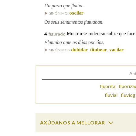
Un prezo que flutúa.
Marcas gramaticais
oscilar
SINÓNIMO
Os seus sentimentos flutuaban.
Mostrarse indeciso sobre que facer
4
figurado
Flutuaba ante as dúas opcións.
dubidar
titubear
vacilar
SINÓNIMOS
,
,
Ant
fluorita
fluoriza
fluvial
fluviog
AXÚDANOS A MELLORAR