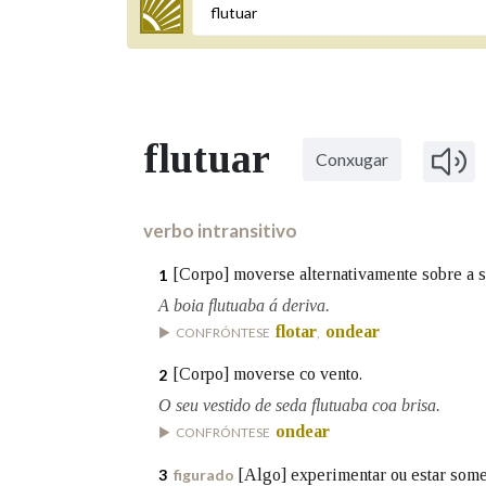
Termo a buscar
flutuar
Conxugar
BUSCAR NOS LEMAS
Comeza por
verbo intransitivo
[Corpo] moverse alternativamente sobre a su
1
Remata por
A boia flutuaba á deriva.
flotar
ondear
CONFRÓNTESE
,
[Corpo] moverse co vento.
2
Contén
O seu vestido de seda flutuaba coa brisa.
ondear
CONFRÓNTESE
[Algo] experimentar ou estar somet
3
figurado
OUTRAS OPCIÓNS DE BUSCA