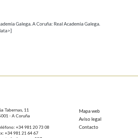
 Academia Galega. A Coruña: Real Academia Galega.
data>]
Propoño mellorar a definición
Actualización
s
úa Tabernas, 11
Mapa web
5001 - A Coruña
Aviso legal
Contacto
eléfono: +34 981 20 73 08
ax: +34 981 21 64 67