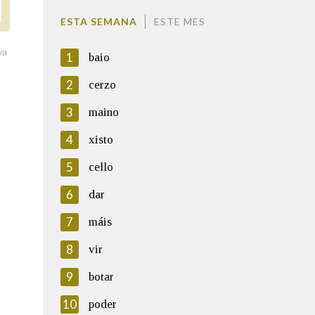
ESTA SEMANA
ESTE MES
va
1
baio
2
cerzo
3
maino
4
xisto
5
cello
6
dar
7
máis
8
vir
9
botar
10
poder