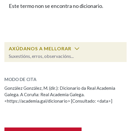
IDENTIDADE CORPORATIVA
Facebook
Twitter
Youtube
Instagram
Bluesky
Este termo non se encontra no dicionario.
BUSCAR NOS LEMAS
FIGURAS HOMENAXEADAS
MARCIAL DEL ADALID
HISTORIA
Comeza por
CASA-MUSEO EMILIA PARDO
BAZÁN
60 ANOS DLG
PRIMAVERA DAS LETRAS
Remata por
PORTAL DAS PALABRAS
AXÚDANOS A MELLORAR
Suxestións, erros, observacións...
Contén
ESCOLLE UNHA OPCIÓN:
MODO DE CITA
Observación
Falta unha voz
González González, M. (dir.): Dicionario da Real Academia
BUSCAR NO CONTIDO
Galega. A Coruña: Real Academia Galega.
Nome
<https://academia.gal/dicionario> [Consultado: <data>]
Nas definicións
Apelidos
Nos exemplos