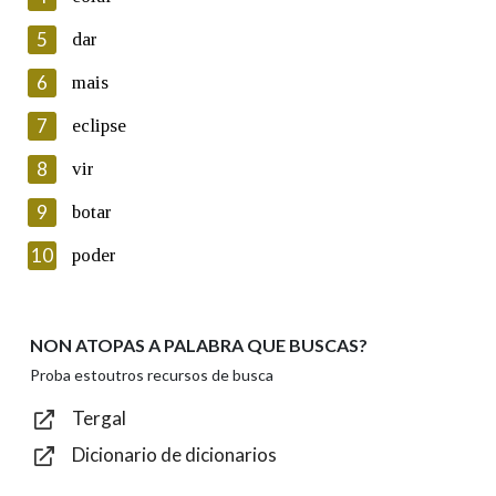
5
Lin e acepto as condicións da política de
dar
privacidade
6
mais
Introduce o código que aparece na imaxe:
7
eclipse
8
vir
9
botar
Texto de verificación
10
poder
NON ATOPAS A PALABRA QUE BUSCAS?
Enviar
Proba estoutros recursos de busca
Tergal
Dicionario de dicionarios