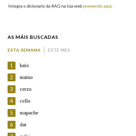
Integra o dicionario da RAG na túa web
premendo aquí
.
Enderezo electrónico
AS MÁIS BUSCADAS
Comentario
ESTA SEMANA
ESTE MES
1
baio
2
maino
3
cerzo
En cumprimento da normativa vixente en materia de
Protección de Datos de Carácter Persoal, a Real Academia
4
cello
Galega informa a aqueles usuarios que faciliten o seu correo
electrónico, así como calquera outra información de carácter
5
mapache
persoal, que estes datos serán obxecto de tratamento
automatizado de carácter confidencial e incorporados aos seus
6
dar
ficheiros informáticos. Así mesmo, os usuarios poderán exercer o
seu dereito de acceso, rectificación, oposición e cancelación dos