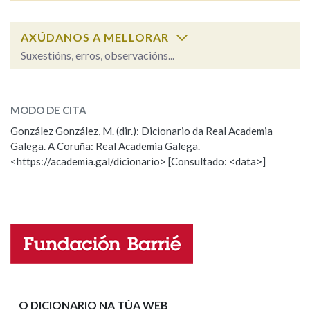
AXÚDANOS A MELLORAR
Na fraseoloxía
Suxestións, erros, observacións...
finalmente
SOBRE A PALABRA:
OUTRAS OPCIÓNS DE BUSCA
MODO DE CITA
ESCOLLE UNHA OPCIÓN:
Marcas gramaticais
González González, M. (dir.): Dicionario da Real Academia
Galega. A Coruña: Real Academia Galega.
Observación
Hai un erro na palabra
<https://academia.gal/dicionario> [Consultado: <data>]
Propoño mellorar a definición
Actualización
Pertence a
Falta unha voz
Nome
LIMPAR
BUSCA
Apelidos
O DICIONARIO NA TÚA WEB