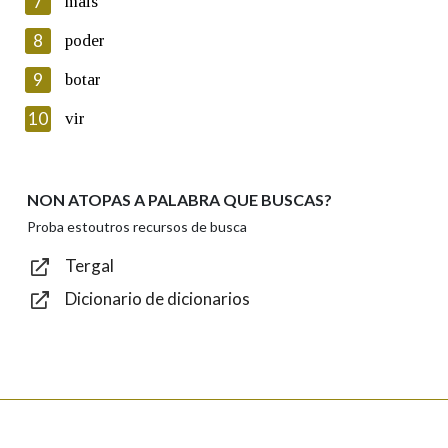
7
máis
seus datos poñéndose en contacto connosco.
8
poder
Lin e acepto as condicións da política de
privacidade
9
botar
Introduce o código que aparece na imaxe:
10
vir
NON ATOPAS A PALABRA QUE BUSCAS?
Texto de verificación
Proba estoutros recursos de busca
Tergal
Dicionario de dicionarios
Enviar