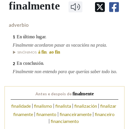
IDENTIDADE CORPORATIVA
finalmente
Facebook
Twitter
Youtube
Instagram
Bluesky
BUSCAR NOS LEMAS
FIGURAS HOMENAXEADAS
MARCIAL DEL ADALID
HISTORIA
Comeza por
CASA-MUSEO EMILIA PARDO
adverbio
BAZÁN
60 ANOS DLG
PRIMAVERA DAS LETRAS
En último lugar.
1
Remata por
PORTAL DAS PALABRAS
Finalmente acordaron pasar as vacacións na praia.
á fin
ao fin
SINÓNIMOS
,
Contén
En conclusión.
2
Finalmente non entendo para que querías saber todo iso.
BUSCAR NO CONTIDO
Antes e despois de
finalmente
Nas definicións
finalidade
finalismo
finalista
finalización
finalizar
finamente
finamento
financeiramente
financeiro
financiamento
Nos exemplos