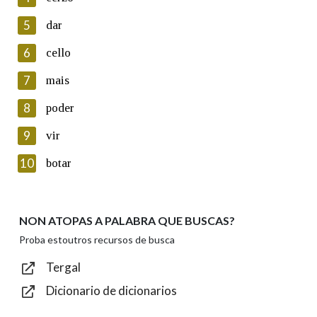
5
Lin e acepto as condicións da política de
dar
privacidade
6
cello
Introduce o código que aparece na imaxe:
7
mais
8
poder
9
vir
Texto de verificación
10
botar
NON ATOPAS A PALABRA QUE BUSCAS?
Enviar
Proba estoutros recursos de busca
Tergal
Dicionario de dicionarios