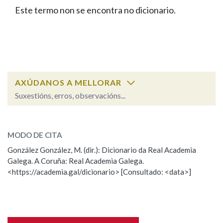
IDENTIDADE CORPORATIVA
Facebook
Twitter
Youtube
Instagram
Bluesky
Este termo non se encontra no dicionario.
BUSCAR NOS LEMAS
FIGURAS HOMENAXEADAS
MARCIAL DEL ADALID
HISTORIA
Comeza por
CASA-MUSEO EMILIA PARDO
BAZÁN
60 ANOS DLG
PRIMAVERA DAS LETRAS
Remata por
PORTAL DAS PALABRAS
AXÚDANOS A MELLORAR
Suxestións, erros, observacións...
Contén
ESCOLLE UNHA OPCIÓN:
MODO DE CITA
Observación
Falta unha voz
González González, M. (dir.): Dicionario da Real Academia
BUSCAR NO CONTIDO
Galega. A Coruña: Real Academia Galega.
Nome
<https://academia.gal/dicionario> [Consultado: <data>]
Nas definicións
Apelidos
Nos exemplos