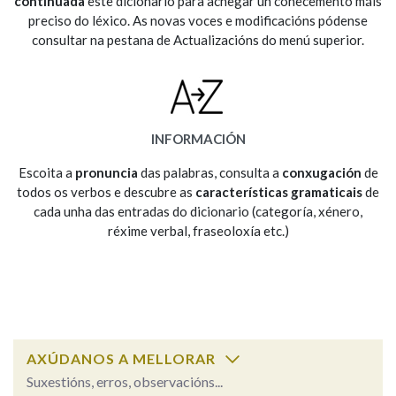
continuada
este dicionario para achegar un coñecemento máis
preciso do léxico. As novas voces e modificacións pódense
consultar na pestana de Actualizacións do menú superior.
Na fraseoloxía
OUTRAS OPCIÓNS DE BUSCA
INFORMACIÓN
Marcas gramaticais
Escoita a
pronuncia
das palabras, consulta a
conxugación
de
todos os verbos e descubre as
características gramaticais
de
cada unha das entradas do dicionario (categoría, xénero,
réxime verbal, fraseoloxía etc.)
Pertence a
LIMPAR
BUSCA
AXÚDANOS A MELLORAR
Suxestións, erros, observacións...