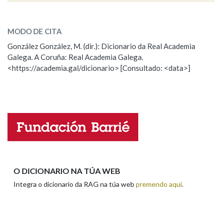
ESCOLLE UNHA OPCIÓN:
MODO DE CITA
Observación
Falta unha voz
González González, M. (dir.): Dicionario da Real Academia
Galega. A Coruña: Real Academia Galega.
Nome
<https://academia.gal/dicionario> [Consultado: <data>]
Apelidos
Enderezo electrónico
O DICIONARIO NA TÚA WEB
Integra o dicionario da RAG na túa web
premendo aquí
.
Comentario