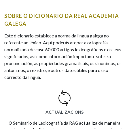
IDENTIDADE CORPORATIVA
Facebook
Twitter
Youtube
Instagram
Bluesky
BUSCAR NOS LEMAS
FIGURAS HOMENAXEADAS
MARCIAL DEL ADALID
SOBRE O DICIONARIO DA REAL ACADEMIA
HISTORIA
Comeza por
CASA-MUSEO EMILIA PARDO
GALEGA
BAZÁN
60 ANOS DLG
PRIMAVERA DAS LETRAS
Este dicionario establece a norma da lingua galega no
Remata por
referente ao léxico. Aquí poderás atopar a ortografía
PORTAL DAS PALABRAS
normalizada de case 60.000 artigos lexicográficos e os seus
significados, así como información importante sobre a
pronunciación, as propiedades gramaticais, os sinónimos, os
Contén
antónimos, o rexistro, e outros datos útiles para o uso
correcto da lingua.
BUSCAR NO CONTIDO
Nas definicións
ACTUALIZACIÓNS
Nos exemplos
O Seminario de Lexicografía da RAG
actualiza de maneira