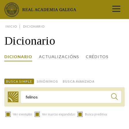
Real Academia Galega
INICIO
DICIONARIO
A LINGUA
Dicionario
A INSTITUCIÓN
LETRAS GALEGAS
DICIONARIO
ACTUALIZACIÓNS
CRÉDITOS
COMUNICACIÓN
Real Academia Galega
Pleno da RAG
Begoña Caamaño
Guía de apelidos galegos
DICIONARIOS
NOVAS
O IDIOMA
PRESENTACIÓN
LETRAS GALEGAS 2026
DICIONARIO DA RAG
VÍDEOS
BUSCA SIMPLE
SINÓNIMOS
BUSCA AVANZADA
BIBLIOTECA
BIOGRAFÍA
DATOS DE USO
HISTORIA DA RAG
GUÍA DE NOMES GALEGOS
ENTREVISTAS
HEMEROTECA
OBRAS
ESTATUS ACTUAL
ACADÉMICOS E ACADÉMICAS
GUÍA DE APELIDOS GALEGOS
FOTOGALERÍAS
Termo a buscar
ARQUIVO
NOVAS
LIGAZÓNS
ORGANIZACIÓN
NOMES GALEGOS DAS AVES
TRIBUNAS
PUBLICACIÓNS
ENTREVISTAS
PORTAL DAS PALABRAS
ESTATUTOS E REGULAMENTOS
Ver exemplos
Ver marcas expandidas
Busca preditiva
ANO CASTELAO
VÍDEOS
CONTACTO
GALEGO SEN FRONTEIRAS
ACORDOS E CONVENIOS
RECURSOS