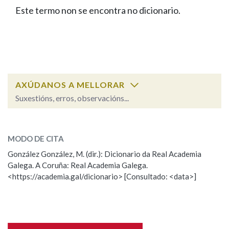
IDENTIDADE CORPORATIVA
Facebook
Twitter
Youtube
Instagram
Bluesky
Este termo non se encontra no dicionario.
BUSCAR NOS LEMAS
FIGURAS HOMENAXEADAS
MARCIAL DEL ADALID
HISTORIA
Comeza por
CASA-MUSEO EMILIA PARDO
BAZÁN
60 ANOS DLG
PRIMAVERA DAS LETRAS
Remata por
PORTAL DAS PALABRAS
AXÚDANOS A MELLORAR
Suxestións, erros, observacións...
Contén
ESCOLLE UNHA OPCIÓN:
MODO DE CITA
Observación
Falta unha voz
González González, M. (dir.): Dicionario da Real Academia
BUSCAR NO CONTIDO
Galega. A Coruña: Real Academia Galega.
Nome
<https://academia.gal/dicionario> [Consultado: <data>]
Nas definicións
Apelidos
Nos exemplos