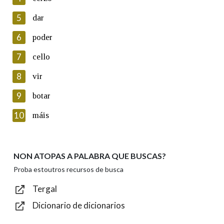
5
Lin e acepto as condicións da política de
dar
privacidade
6
poder
Introduce o código que aparece na imaxe:
7
cello
8
vir
9
botar
Texto de verificación
10
máis
NON ATOPAS A PALABRA QUE BUSCAS?
Enviar
Proba estoutros recursos de busca
Tergal
Dicionario de dicionarios