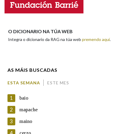
Enderezo electrónico
Na fraseoloxía
O DICIONARIO NA TÚA WEB
Integra o dicionario da RAG na túa web
premendo aquí
.
Comentario
OUTRAS OPCIÓNS DE BUSCA
Marcas gramaticais
AS MÁIS BUSCADAS
Pertence a
ESTA SEMANA
ESTE MES
En cumprimento da normativa vixente en materia de
Protección de Datos de Carácter Persoal, a Real Academia
1
baio
Galega informa a aqueles usuarios que faciliten o seu correo
LIMPAR
BUSCA
electrónico, así como calquera outra información de carácter
2
mapache
persoal, que estes datos serán obxecto de tratamento
automatizado de carácter confidencial e incorporados aos seus
3
maino
ficheiros informáticos. Así mesmo, os usuarios poderán exercer o
seu dereito de acceso, rectificación, oposición e cancelación dos
4
cerzo
seus datos poñéndose en contacto connosco.