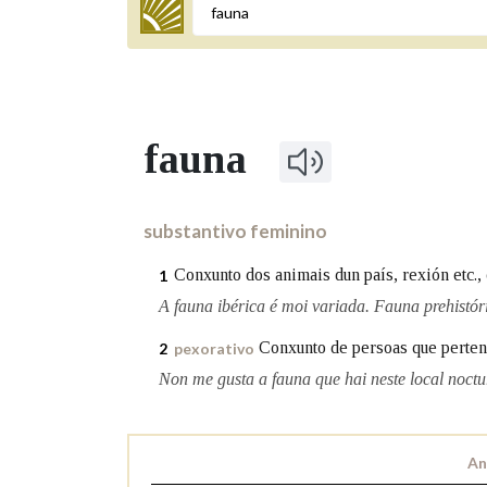
Termo a buscar
fauna
BUSCAR NOS LEMAS
Comeza por
substantivo feminino
Conxunto dos animais dun país, rexión etc.,
1
Remata por
A fauna ibérica é moi variada. Fauna prehistór
Conxunto de persoas que perte
2
pexorativo
Non me gusta a fauna que hai neste local noctu
Contén
An
OUTRAS OPCIÓNS DE BUSCA