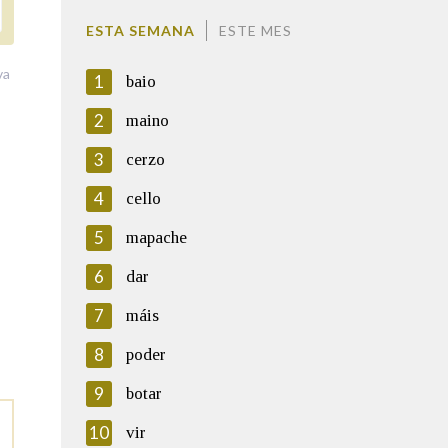
ESTA SEMANA
ESTE MES
va
1
baio
2
maino
3
cerzo
4
cello
5
mapache
6
dar
7
máis
8
poder
9
botar
10
vir