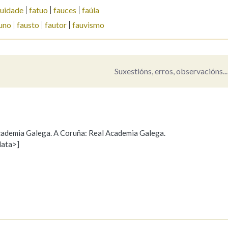
tuidade
fatuo
fauces
faúla
Pertence a
uno
fausto
fautor
fauvismo
Suxestións, erros, observacións...
AXUDA NA BUSCA
LIMPAR
BUSCA
 Academia Galega. A Coruña: Real Academia Galega.
data>]
Propoño mellorar a definición
Actualización
s