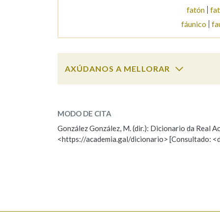
fatón
fa
Marcas gramaticais
fáunico
fa
AXÚDANOS A MELLORAR
fauna
SOBRE A PALABRA:
MODO DE CITA
ESCOLLE UNHA OPCIÓN:
González González, M. (dir.): Dicionario da Real
<https://academia.gal/dicionario> [Consultado: <
Observación
Hai un erro na palabra
Falta unha voz
Nome
Apelido