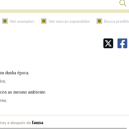
Ver exemplos
Ver marcas expandidas
Busca prediti
BUSCAR NO CONTIDO
Nas definicións
 ou dunha época.
Nos exemplos
ica.
ncen ao mesmo ambiente.
rno.
Na fraseoloxía
tes e despois de
fauna