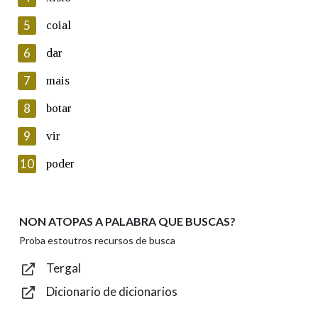
5
Lin e acepto as condicións da política de
coial
privacidade
6
dar
Introduce o código que aparece na imaxe:
7
mais
8
botar
9
vir
Texto de verificación
10
poder
NON ATOPAS A PALABRA QUE BUSCAS?
Enviar
Proba estoutros recursos de busca
Tergal
Dicionario de dicionarios