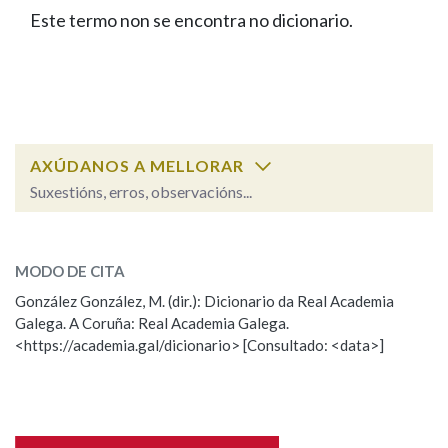
IDENTIDADE CORPORATIVA
Facebook
Twitter
Youtube
Instagram
Bluesky
Este termo non se encontra no dicionario.
BUSCAR NOS LEMAS
FIGURAS HOMENAXEADAS
MARCIAL DEL ADALID
HISTORIA
Comeza por
CASA-MUSEO EMILIA PARDO
BAZÁN
60 ANOS DLG
PRIMAVERA DAS LETRAS
Remata por
PORTAL DAS PALABRAS
AXÚDANOS A MELLORAR
Suxestións, erros, observacións...
Contén
ESCOLLE UNHA OPCIÓN:
MODO DE CITA
Observación
Falta unha voz
González González, M. (dir.): Dicionario da Real Academia
BUSCAR NO CONTIDO
Galega. A Coruña: Real Academia Galega.
Nome
<https://academia.gal/dicionario> [Consultado: <data>]
Nas definicións
Apelidos
Nos exemplos