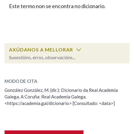
IDENTIDADE CORPORATIVA
Facebook
Twitter
Youtube
Instagram
Bluesky
Este termo non se encontra no dicionario.
BUSCAR NOS LEMAS
FIGURAS HOMENAXEADAS
MARCIAL DEL ADALID
HISTORIA
Comeza por
CASA-MUSEO EMILIA PARDO
BAZÁN
60 ANOS DLG
PRIMAVERA DAS LETRAS
Remata por
PORTAL DAS PALABRAS
AXÚDANOS A MELLORAR
Suxestións, erros, observacións...
Contén
ESCOLLE UNHA OPCIÓN:
MODO DE CITA
Observación
Falta unha voz
González González, M. (dir.): Dicionario da Real Academia
BUSCAR NO CONTIDO
Galega. A Coruña: Real Academia Galega.
Nome
<https://academia.gal/dicionario> [Consultado: <data>]
Nas definicións
Apelidos
Nos exemplos