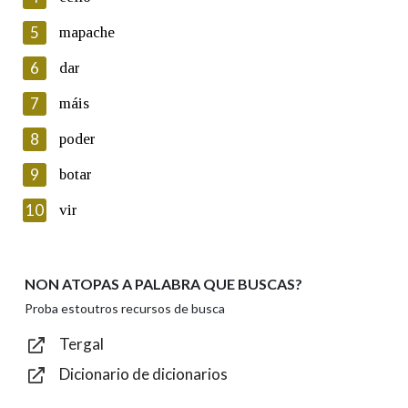
5
Lin e acepto as condicións da política de
mapache
privacidade
6
dar
Introduce o código que aparece na imaxe:
7
máis
8
poder
9
botar
Texto de verificación
10
vir
NON ATOPAS A PALABRA QUE BUSCAS?
Enviar
Proba estoutros recursos de busca
Tergal
Dicionario de dicionarios