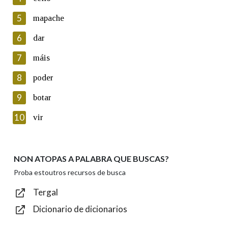
5
Lin e acepto as condicións da política de
mapache
privacidade
6
dar
Introduce o código que aparece na imaxe:
7
máis
8
poder
9
botar
Texto de verificación
10
vir
NON ATOPAS A PALABRA QUE BUSCAS?
Enviar
Proba estoutros recursos de busca
Tergal
Dicionario de dicionarios