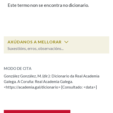
IDENTIDADE CORPORATIVA
Facebook
Twitter
Youtube
Instagram
Bluesky
Este termo non se encontra no dicionario.
BUSCAR NOS LEMAS
FIGURAS HOMENAXEADAS
MARCIAL DEL ADALID
HISTORIA
Comeza por
CASA-MUSEO EMILIA PARDO
BAZÁN
60 ANOS DLG
PRIMAVERA DAS LETRAS
Remata por
PORTAL DAS PALABRAS
AXÚDANOS A MELLORAR
Suxestións, erros, observacións...
Contén
ESCOLLE UNHA OPCIÓN:
MODO DE CITA
Observación
Falta unha voz
González González, M. (dir.): Dicionario da Real Academia
BUSCAR NO CONTIDO
Galega. A Coruña: Real Academia Galega.
Nome
<https://academia.gal/dicionario> [Consultado: <data>]
Nas definicións
Apelidos
Nos exemplos