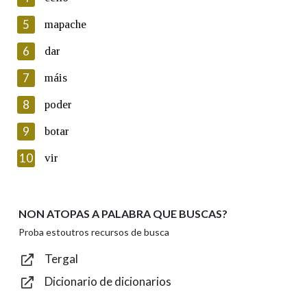
5
Lin e acepto as condicións da política de
mapache
privacidade
6
dar
Introduce o código que aparece na imaxe:
7
máis
8
poder
9
botar
Texto de verificación
10
vir
NON ATOPAS A PALABRA QUE BUSCAS?
Enviar
Proba estoutros recursos de busca
Tergal
Dicionario de dicionarios