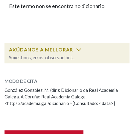
IDENTIDADE CORPORATIVA
Facebook
Twitter
Youtube
Instagram
Bluesky
Este termo non se encontra no dicionario.
BUSCAR NOS LEMAS
FIGURAS HOMENAXEADAS
MARCIAL DEL ADALID
HISTORIA
Comeza por
CASA-MUSEO EMILIA PARDO
BAZÁN
60 ANOS DLG
PRIMAVERA DAS LETRAS
Remata por
PORTAL DAS PALABRAS
AXÚDANOS A MELLORAR
Suxestións, erros, observacións...
Contén
ESCOLLE UNHA OPCIÓN:
MODO DE CITA
Observación
Falta unha voz
González González, M. (dir.): Dicionario da Real Academia
BUSCAR NO CONTIDO
Galega. A Coruña: Real Academia Galega.
Nome
<https://academia.gal/dicionario> [Consultado: <data>]
Nas definicións
Apelidos
Nos exemplos