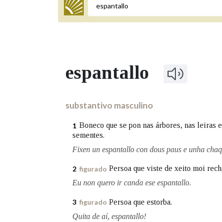
Termo a buscar
espantallo
BUSCAR NOS LEMAS
Comeza por
substantivo masculino
Boneco que se pon nas árbores, nas leiras et
1
sementes.
Remata por
Fixen un espantallo con dous paus e unha chaqu
Persoa que viste de xeito moi rech
2
figurado
Contén
Eu non quero ir canda ese espantallo.
Persoa que estorba.
3
figurado
Quita de aí, espantallo!
OUTRAS OPCIÓNS DE BUSCA