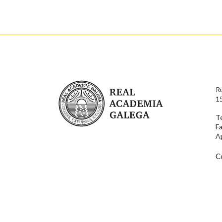
Nome
Apelido
Enderezo electrónico
Real Academia Galega
R
Comentario
1
T
F
A
C
En cumprimento da normativa vixente en materia de P
aqueles usuarios que faciliten o seu correo electrónico
serán obxecto de tratamento automatizado de carácter 
usuarios poderán exercer o seu dereito de acceso, rect
connosco.