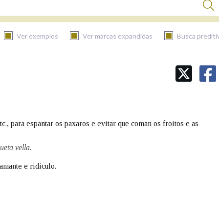
Ver exemplos
Ver marcas expandidas
Busca prediti
BUSCAR NO CONTIDO
Nas definicións
c., para espantar os paxaros e evitar que coman os froitos e as
Nos exemplos
eta vella.
amante e ridículo.
Na fraseoloxía