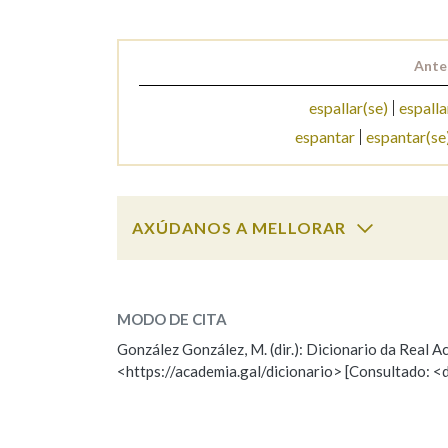
Marcas gramaticais
Ante
espallar(se)
espalla
espantar
espantar(se
AXÚDANOS A MELLORAR
espantallo
SOBRE A PALABRA:
MODO DE CITA
ESCOLLE UNHA OPCIÓN:
González González, M. (dir.): Dicionario da Real
<https://academia.gal/dicionario> [Consultado: <
Observación
Hai un erro na palabra
Falta unha voz