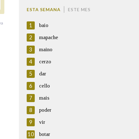
ESTA SEMANA
ESTE MES
va
1
baio
2
mapache
3
maino
4
cerzo
5
dar
6
cello
7
mais
8
poder
9
vir
10
botar