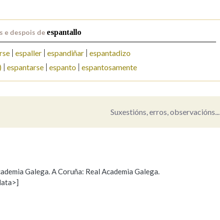
Pertence a
s e despois de
espantallo
rse
espaller
espandiñar
espantadizo
)
espantarse
espanto
espantosamente
AXUDA NA BUSCA
LIMPAR
BUSCA
Suxestións, erros, observacións...
 Academia Galega. A Coruña: Real Academia Galega.
data>]
Propoño mellorar a definición
Actualización