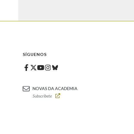
SÍGUENOS
Facebook
Twitter
Instagram
Bluesky
Youtube
NOVAS DA ACADEMIA
Subscríbete