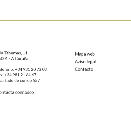
s
úa Tabernas, 11
Mapa web
5001 - A Coruña
Aviso legal
Contacto
eléfono: +34 981 20 73 08
ax: +34 981 21 64 67
partado de correo 557
ontacta connosco
rotección de Datos de Carácter Persoal, a Real Academia Galega informa a
, así como calquera outra información de carácter persoal, que estes datos
confidencial e incorporados aos seus ficheiros informáticos. Así mesmo, os
ificación, oposición e cancelación dos seus datos poñéndose en contacto