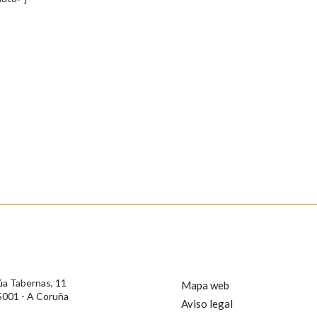
s
Pertence a
AXUDA NA BUSCA
LIMPAR
BUSCA
rotección de Datos de Carácter Persoal, a Real Academia Galega informa a
, así como calquera outra información de carácter persoal, que estes datos
confidencial e incorporados aos seus ficheiros informáticos. Así mesmo, os
ificación, oposición e cancelación dos seus datos poñéndose en contacto
úa Tabernas, 11
Mapa web
5001 - A Coruña
Aviso legal
privacidade