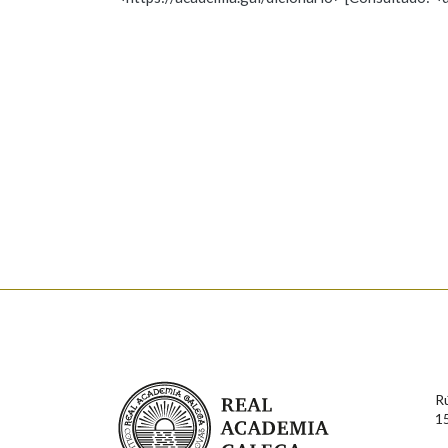
Nome
Apelido
Marcas gramaticais
Enderezo electrónico
Comentario
En cumprimento da normativa vixente en materia de P
aqueles usuarios que faciliten o seu correo electrónico
serán obxecto de tratamento automatizado de carácter 
Real Academia Galega
usuarios poderán exercer o seu dereito de acceso, rect
R
connosco.
1
Lin e acepto as condicións da política de 