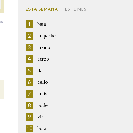
ESTA SEMANA
ESTE MES
va
1
baio
2
mapache
3
maino
4
cerzo
5
dar
6
cello
7
mais
8
poder
9
vir
10
botar