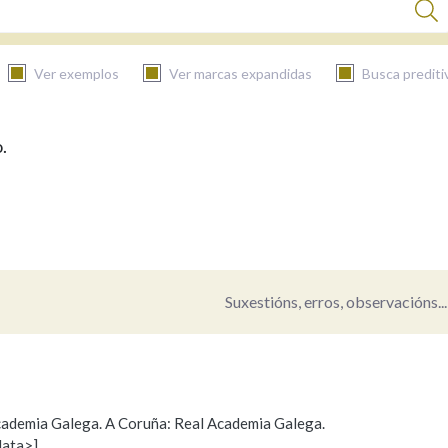
Ver exemplos
Ver marcas expandidas
Busca prediti
.
BUSCAR NO CONTIDO
Nas definicións
Nos exemplos
Suxestións, erros, observacións...
Na fraseoloxía
 Academia Galega. A Coruña: Real Academia Galega.
data>]