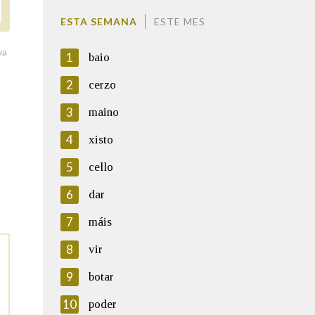
ESTA SEMANA
ESTE MES
va
1
baio
2
cerzo
3
maino
4
xisto
5
cello
6
dar
7
máis
8
vir
9
botar
10
poder