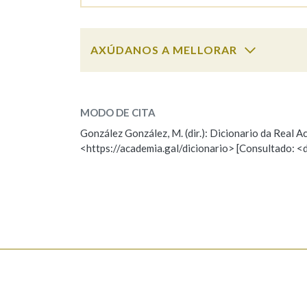
Marcas gramaticais
AXÚDANOS A MELLORAR
esgrima
SOBRE A PALABRA:
MODO DE CITA
ESCOLLE UNHA OPCIÓN:
González González, M. (dir.): Dicionario da Real
<https://academia.gal/dicionario> [Consultado: <
Observación
Hai un erro na palabra
Falta unha voz
Nome
Apelido
Enderezo electrónico