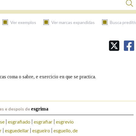
Ver exemplos
Ver marcas expandidas
Busca prediti
BUSCAR NO CONTIDO
Nas definicións
as coma o sabre, e exercicio en que se practica.
Nos exemplos
es e despois de
esgrima
Na fraseoloxía
se
esgrafiado
esgrafiar
esgrevio
r
esguedellar
esgueiro
esguello, de