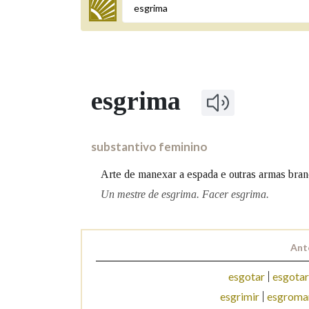
Termo a buscar
esgrima
BUSCAR NOS LEMAS
Comeza por
substantivo feminino
Arte de manexar a espada e outras armas branc
Remata por
Un mestre de esgrima. Facer esgrima.
Ant
Contén
esgotar
esgotar
esgrimir
esgroma
OUTRAS OPCIÓNS DE BUSCA