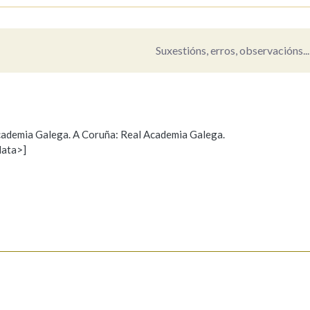
Pertence a
Suxestións, erros, observacións...
AXUDA NA BUSCA
LIMPAR
BUSCA
 Academia Galega. A Coruña: Real Academia Galega.
data>]
Propoño mellorar a definición
Actualización
s