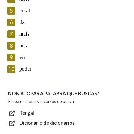
5
Lin e acepto as condicións da política de
coial
privacidade
6
dar
Introduce o código que aparece na imaxe:
7
mais
8
botar
9
vir
Texto de verificación
10
poder
NON ATOPAS A PALABRA QUE BUSCAS?
Enviar
Proba estoutros recursos de busca
Tergal
Dicionario de dicionarios