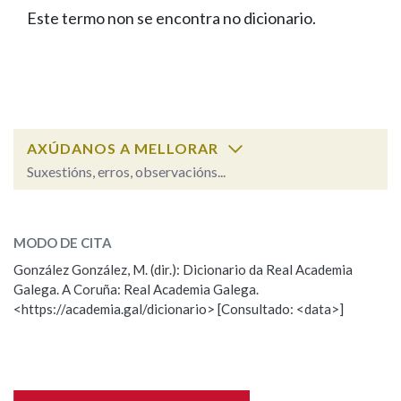
IDENTIDADE CORPORATIVA
Facebook
Twitter
Youtube
Instagram
Bluesky
Este termo non se encontra no dicionario.
BUSCAR NOS LEMAS
FIGURAS HOMENAXEADAS
MARCIAL DEL ADALID
HISTORIA
Comeza por
CASA-MUSEO EMILIA PARDO
BAZÁN
60 ANOS DLG
PRIMAVERA DAS LETRAS
Remata por
PORTAL DAS PALABRAS
AXÚDANOS A MELLORAR
Suxestións, erros, observacións...
Contén
ESCOLLE UNHA OPCIÓN:
MODO DE CITA
Observación
Falta unha voz
González González, M. (dir.): Dicionario da Real Academia
BUSCAR NO CONTIDO
Galega. A Coruña: Real Academia Galega.
Nome
<https://academia.gal/dicionario> [Consultado: <data>]
Nas definicións
Apelidos
Nos exemplos