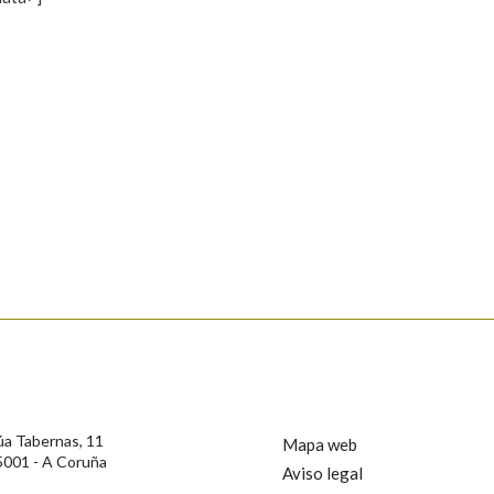
s
Pertence a
AXUDA NA BUSCA
LIMPAR
BUSCA
rotección de Datos de Carácter Persoal, a Real Academia Galega informa a
, así como calquera outra información de carácter persoal, que estes datos
confidencial e incorporados aos seus ficheiros informáticos. Así mesmo, os
ificación, oposición e cancelación dos seus datos poñéndose en contacto
úa Tabernas, 11
Mapa web
5001 - A Coruña
Aviso legal
privacidade