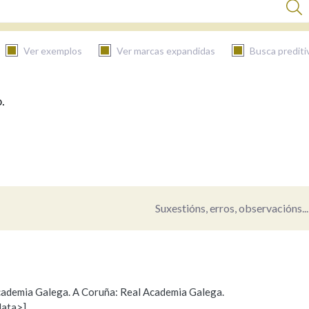
Ver exemplos
Ver marcas expandidas
Busca prediti
.
BUSCAR NO CONTIDO
Nas definicións
Nos exemplos
Suxestións, erros, observacións...
Na fraseoloxía
 Academia Galega. A Coruña: Real Academia Galega.
data>]