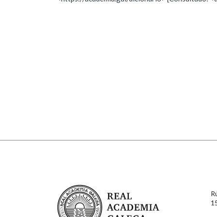
Nome
Apelido
Marcas gramaticais
Enderezo electrónico
Comentario
En cumprimento da normativa vixente en materia de P
aqueles usuarios que faciliten o seu correo electrónico
serán obxecto de tratamento automatizado de carácter 
Real Academia Galega
usuarios poderán exercer o seu dereito de acceso, rect
R
connosco.
1
Lin e acepto as condicións da política de 