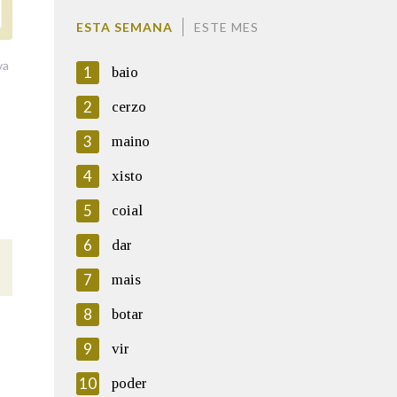
ESTA SEMANA
ESTE MES
va
1
baio
2
cerzo
3
maino
4
xisto
5
coial
6
dar
7
mais
8
botar
9
vir
10
poder