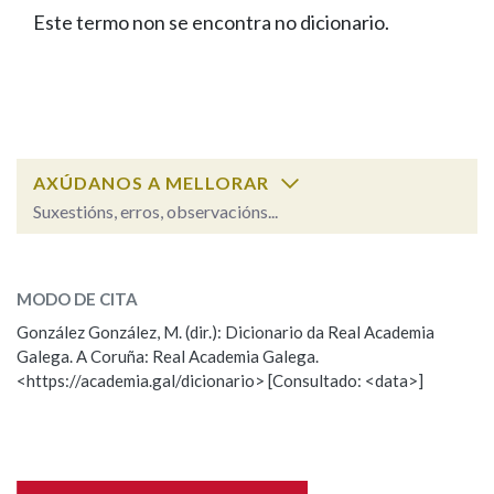
IDENTIDADE CORPORATIVA
Facebook
Twitter
Youtube
Instagram
Bluesky
Este termo non se encontra no dicionario.
BUSCAR NOS LEMAS
FIGURAS HOMENAXEADAS
MARCIAL DEL ADALID
HISTORIA
Comeza por
CASA-MUSEO EMILIA PARDO
BAZÁN
60 ANOS DLG
PRIMAVERA DAS LETRAS
Remata por
PORTAL DAS PALABRAS
AXÚDANOS A MELLORAR
Suxestións, erros, observacións...
Contén
ESCOLLE UNHA OPCIÓN:
MODO DE CITA
Observación
Falta unha voz
González González, M. (dir.): Dicionario da Real Academia
BUSCAR NO CONTIDO
Galega. A Coruña: Real Academia Galega.
Nome
<https://academia.gal/dicionario> [Consultado: <data>]
Nas definicións
Apelidos
Nos exemplos