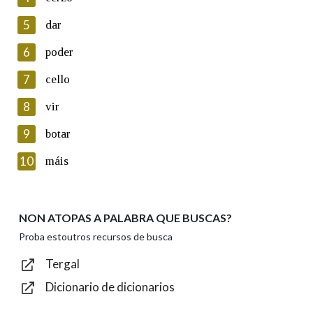
5
Lin e acepto as condicións da política de
dar
privacidade
6
poder
Introduce o código que aparece na imaxe:
7
cello
8
vir
9
botar
Texto de verificación
10
máis
NON ATOPAS A PALABRA QUE BUSCAS?
Enviar
Proba estoutros recursos de busca
Tergal
Dicionario de dicionarios