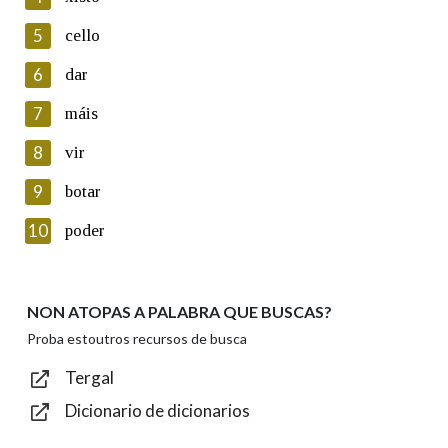
5
Lin e acepto as condicións da política de
cello
privacidade
6
dar
Introduce o código que aparece na imaxe:
7
máis
8
vir
9
botar
Texto de verificación
10
poder
NON ATOPAS A PALABRA QUE BUSCAS?
Enviar
Proba estoutros recursos de busca
Tergal
Dicionario de dicionarios