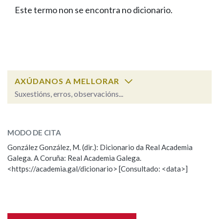
IDENTIDADE CORPORATIVA
Facebook
Twitter
Youtube
Instagram
Bluesky
Este termo non se encontra no dicionario.
BUSCAR NOS LEMAS
FIGURAS HOMENAXEADAS
MARCIAL DEL ADALID
HISTORIA
Comeza por
CASA-MUSEO EMILIA PARDO
BAZÁN
60 ANOS DLG
PRIMAVERA DAS LETRAS
Remata por
PORTAL DAS PALABRAS
AXÚDANOS A MELLORAR
Suxestións, erros, observacións...
Contén
ESCOLLE UNHA OPCIÓN:
MODO DE CITA
Observación
Falta unha voz
González González, M. (dir.): Dicionario da Real Academia
BUSCAR NO CONTIDO
Galega. A Coruña: Real Academia Galega.
Nome
<https://academia.gal/dicionario> [Consultado: <data>]
Nas definicións
Apelidos
Nos exemplos