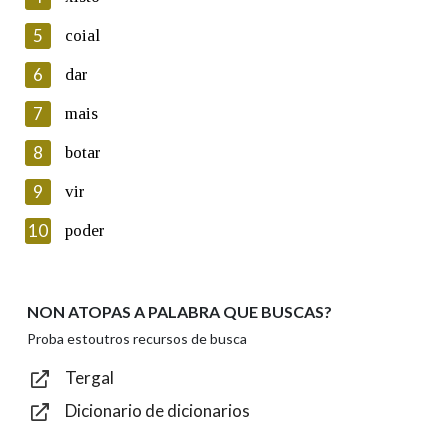
5
Lin e acepto as condicións da política de
coial
privacidade
6
dar
Introduce o código que aparece na imaxe:
7
mais
8
botar
9
vir
Texto de verificación
10
poder
NON ATOPAS A PALABRA QUE BUSCAS?
Enviar
Proba estoutros recursos de busca
Tergal
Dicionario de dicionarios