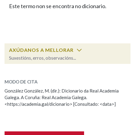
IDENTIDADE CORPORATIVA
Facebook
Twitter
Youtube
Instagram
Bluesky
Este termo non se encontra no dicionario.
BUSCAR NOS LEMAS
FIGURAS HOMENAXEADAS
MARCIAL DEL ADALID
HISTORIA
Comeza por
CASA-MUSEO EMILIA PARDO
BAZÁN
60 ANOS DLG
PRIMAVERA DAS LETRAS
Remata por
PORTAL DAS PALABRAS
AXÚDANOS A MELLORAR
Suxestións, erros, observacións...
Contén
ESCOLLE UNHA OPCIÓN:
MODO DE CITA
Observación
Falta unha voz
González González, M. (dir.): Dicionario da Real Academia
BUSCAR NO CONTIDO
Galega. A Coruña: Real Academia Galega.
Nome
<https://academia.gal/dicionario> [Consultado: <data>]
Nas definicións
Apelidos
Nos exemplos