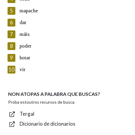
5
Lin e acepto as condicións da política de
mapache
privacidade
6
dar
Introduce o código que aparece na imaxe:
7
máis
8
poder
9
botar
Texto de verificación
10
vir
NON ATOPAS A PALABRA QUE BUSCAS?
Enviar
Proba estoutros recursos de busca
Tergal
Dicionario de dicionarios