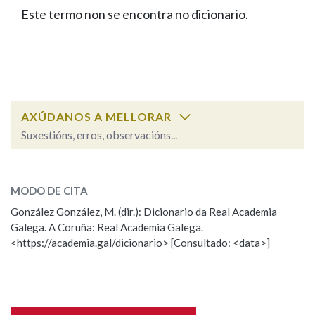
IDENTIDADE CORPORATIVA
Facebook
Twitter
Youtube
Instagram
Bluesky
Este termo non se encontra no dicionario.
BUSCAR NOS LEMAS
FIGURAS HOMENAXEADAS
MARCIAL DEL ADALID
HISTORIA
Comeza por
CASA-MUSEO EMILIA PARDO
BAZÁN
60 ANOS DLG
PRIMAVERA DAS LETRAS
Remata por
PORTAL DAS PALABRAS
AXÚDANOS A MELLORAR
Suxestións, erros, observacións...
Contén
ESCOLLE UNHA OPCIÓN:
MODO DE CITA
Observación
Falta unha voz
González González, M. (dir.): Dicionario da Real Academia
BUSCAR NO CONTIDO
Galega. A Coruña: Real Academia Galega.
Nome
<https://academia.gal/dicionario> [Consultado: <data>]
Nas definicións
Apelidos
Nos exemplos