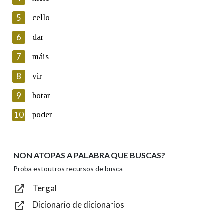
5
Lin e acepto as condicións da política de
cello
privacidade
6
dar
Introduce o código que aparece na imaxe:
7
máis
8
vir
9
botar
Texto de verificación
10
poder
NON ATOPAS A PALABRA QUE BUSCAS?
Enviar
Proba estoutros recursos de busca
Tergal
Dicionario de dicionarios