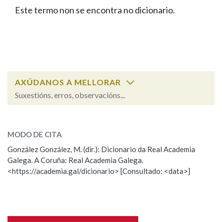
IDENTIDADE CORPORATIVA
Facebook
Twitter
Youtube
Instagram
Bluesky
Este termo non se encontra no dicionario.
BUSCAR NOS LEMAS
FIGURAS HOMENAXEADAS
MARCIAL DEL ADALID
HISTORIA
Comeza por
CASA-MUSEO EMILIA PARDO
BAZÁN
60 ANOS DLG
PRIMAVERA DAS LETRAS
Remata por
PORTAL DAS PALABRAS
AXÚDANOS A MELLORAR
Suxestións, erros, observacións...
Contén
ESCOLLE UNHA OPCIÓN:
MODO DE CITA
Observación
Falta unha voz
González González, M. (dir.): Dicionario da Real Academia
BUSCAR NO CONTIDO
Galega. A Coruña: Real Academia Galega.
Nome
<https://academia.gal/dicionario> [Consultado: <data>]
Nas definicións
Apelidos
Nos exemplos