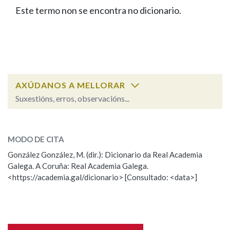
IDENTIDADE CORPORATIVA
Facebook
Twitter
Youtube
Instagram
Bluesky
Este termo non se encontra no dicionario.
BUSCAR NOS LEMAS
FIGURAS HOMENAXEADAS
MARCIAL DEL ADALID
HISTORIA
Comeza por
CASA-MUSEO EMILIA PARDO
BAZÁN
60 ANOS DLG
PRIMAVERA DAS LETRAS
Remata por
PORTAL DAS PALABRAS
AXÚDANOS A MELLORAR
Suxestións, erros, observacións...
Contén
ESCOLLE UNHA OPCIÓN:
MODO DE CITA
Observación
Falta unha voz
González González, M. (dir.): Dicionario da Real Academia
BUSCAR NO CONTIDO
Galega. A Coruña: Real Academia Galega.
Nome
<https://academia.gal/dicionario> [Consultado: <data>]
Nas definicións
Apelidos
Nos exemplos