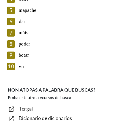
5
Lin e acepto as condicións da política de
mapache
privacidade
6
dar
Introduce o código que aparece na imaxe:
7
máis
8
poder
9
botar
Texto de verificación
10
vir
NON ATOPAS A PALABRA QUE BUSCAS?
Enviar
Proba estoutros recursos de busca
Tergal
Dicionario de dicionarios