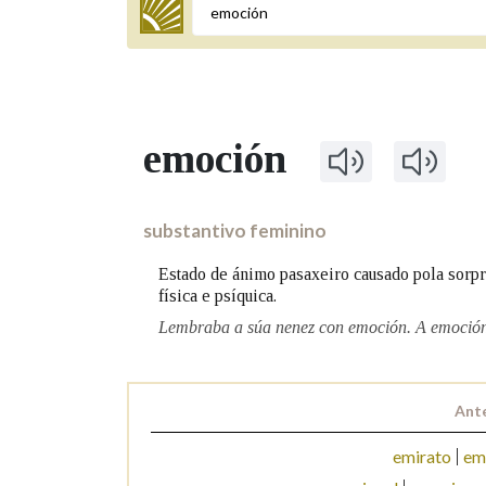
Termo a buscar
emoción
BUSCAR NOS LEMAS
Comeza por
substantivo feminino
Estado de ánimo pasaxeiro causado pola sorpre
física e psíquica.
Remata por
Lembraba a súa nenez con emoción. A emoción 
Contén
Ante
emirato
em
OUTRAS OPCIÓNS DE BUSCA