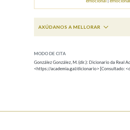
emocional
emociona
Marcas gramaticais
AXÚDANOS A MELLORAR
emoción
SOBRE A PALABRA:
MODO DE CITA
ESCOLLE UNHA OPCIÓN:
González González, M. (dir.): Dicionario da Real
<https://academia.gal/dicionario> [Consultado: <
Observación
Hai un erro na palabra
Falta unha voz
Nome
Apelido
Enderezo electrónico