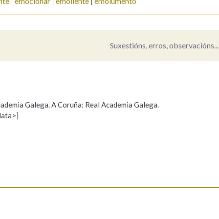
nte
emocionar
emoliente
emolumento
Pertence a
Suxestións, erros, observacións...
AXUDA NA BUSCA
LIMPAR
BUSCA
 Academia Galega. A Coruña: Real Academia Galega.
data>]
Propoño mellorar a definición
Actualización
s