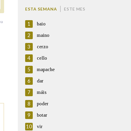
ESTA SEMANA
ESTE MES
va
1
baio
2
maino
3
cerzo
4
cello
5
mapache
6
dar
7
máis
8
poder
9
botar
10
vir