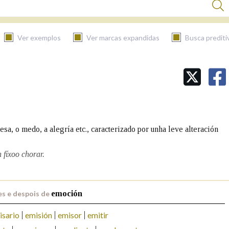
Ver exemplos
Ver marcas expandidas
Busca prediti
BUSCAR NO CONTIDO
Nas definicións
sa, o medo, a alegría etc., caracterizado por unha leve alteración
Nos exemplos
fíxoo chorar.
Na fraseoloxía
s e despois de
emoción
isario
emisión
emisor
emitir