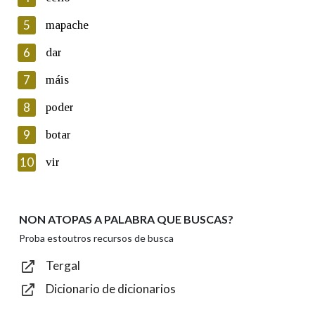
5
Lin e acepto as condicións da política de
mapache
privacidade
6
dar
Introduce o código que aparece na imaxe:
7
máis
8
poder
9
botar
Texto de verificación
10
vir
NON ATOPAS A PALABRA QUE BUSCAS?
Enviar
Proba estoutros recursos de busca
Tergal
Dicionario de dicionarios