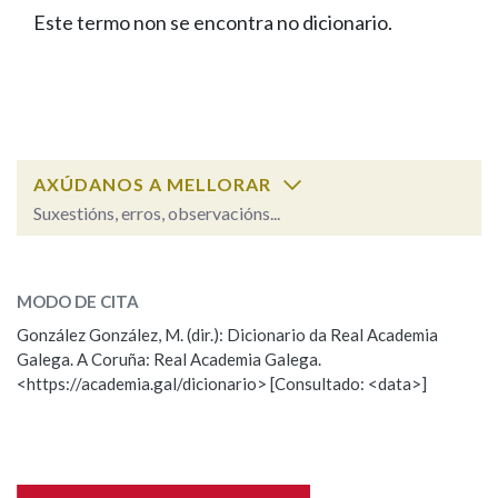
IDENTIDADE CORPORATIVA
Facebook
Twitter
Youtube
Instagram
Bluesky
Este termo non se encontra no dicionario.
BUSCAR NOS LEMAS
FIGURAS HOMENAXEADAS
MARCIAL DEL ADALID
HISTORIA
Comeza por
CASA-MUSEO EMILIA PARDO
BAZÁN
60 ANOS DLG
PRIMAVERA DAS LETRAS
Remata por
PORTAL DAS PALABRAS
AXÚDANOS A MELLORAR
Suxestións, erros, observacións...
Contén
ESCOLLE UNHA OPCIÓN:
MODO DE CITA
Observación
Falta unha voz
González González, M. (dir.): Dicionario da Real Academia
BUSCAR NO CONTIDO
Galega. A Coruña: Real Academia Galega.
Nome
<https://academia.gal/dicionario> [Consultado: <data>]
Nas definicións
Apelidos
Nos exemplos