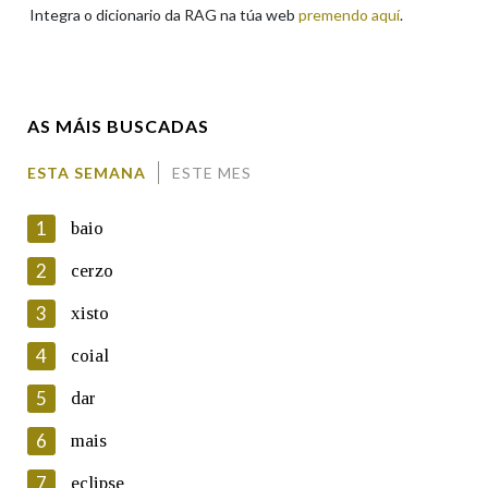
Integra o dicionario da RAG na túa web
premendo aquí
.
Enderezo electrónico
AS MÁIS BUSCADAS
Comentario
ESTA SEMANA
ESTE MES
1
baio
2
cerzo
3
xisto
En cumprimento da normativa vixente en materia de
Protección de Datos de Carácter Persoal, a Real Academia
4
coial
Galega informa a aqueles usuarios que faciliten o seu correo
electrónico, así como calquera outra información de carácter
5
dar
persoal, que estes datos serán obxecto de tratamento
automatizado de carácter confidencial e incorporados aos seus
6
mais
ficheiros informáticos. Así mesmo, os usuarios poderán exercer o
seu dereito de acceso, rectificación, oposición e cancelación dos
7
eclipse