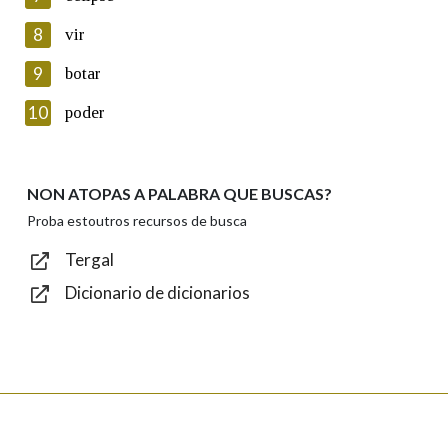
seus datos poñéndose en contacto connosco.
8
vir
Lin e acepto as condicións da política de
privacidade
9
botar
Introduce o código que aparece na imaxe:
10
poder
NON ATOPAS A PALABRA QUE BUSCAS?
Texto de verificación
Proba estoutros recursos de busca
Tergal
Dicionario de dicionarios
Enviar