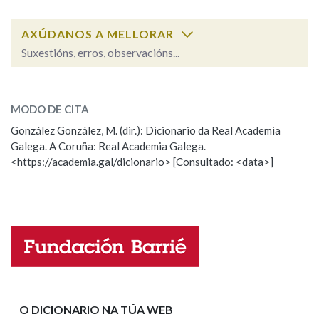
AXÚDANOS A MELLORAR
Na fraseoloxía
Suxestións, erros, observacións...
emborrascar
SOBRE A PALABRA:
OUTRAS OPCIÓNS DE BUSCA
MODO DE CITA
ESCOLLE UNHA OPCIÓN:
González González, M. (dir.): Dicionario da Real Academia
Marcas gramaticais
Galega. A Coruña: Real Academia Galega.
Observación
Hai un erro na palabra
<https://academia.gal/dicionario> [Consultado: <data>]
Propoño mellorar a definición
Actualización
Pertence a
Falta unha voz
Nome
LIMPAR
BUSCA
Apelidos
O DICIONARIO NA TÚA WEB