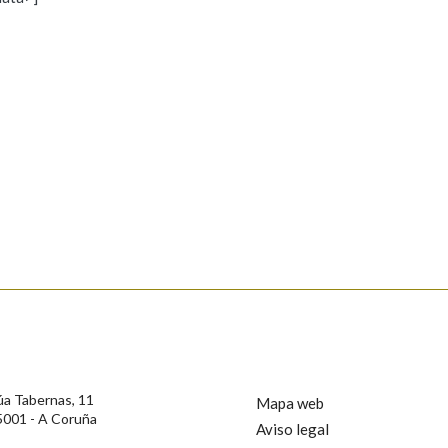
s
Pertence a
AXUDA NA BUSCA
LIMPAR
BUSCA
rotección de Datos de Carácter Persoal, a Real Academia Galega informa a
, así como calquera outra información de carácter persoal, que estes datos
confidencial e incorporados aos seus ficheiros informáticos. Así mesmo, os
ificación, oposición e cancelación dos seus datos poñéndose en contacto
úa Tabernas, 11
Mapa web
5001 - A Coruña
Aviso legal
privacidade