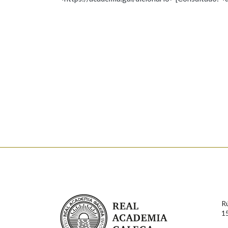
Nome
Apelido
Marcas gramaticais
Enderezo electrónico
Comentario
En cumprimento da normativa vixente en materia de P
aqueles usuarios que faciliten o seu correo electrónico
serán obxecto de tratamento automatizado de carácter 
Real Academia Galega
usuarios poderán exercer o seu dereito de acceso, rect
R
connosco.
1
Lin e acepto as condicións da política de 