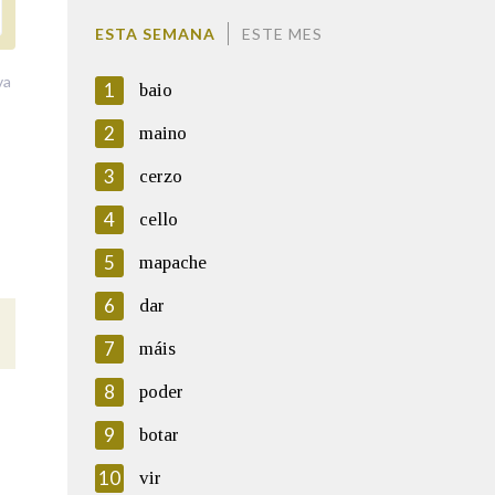
ESTA SEMANA
ESTE MES
va
1
baio
2
maino
3
cerzo
4
cello
5
mapache
6
dar
7
máis
8
poder
9
botar
10
vir