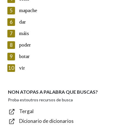
5
Lin e acepto as condicións da política de
mapache
privacidade
6
dar
Introduce o código que aparece na imaxe:
7
máis
8
poder
9
botar
Texto de verificación
10
vir
NON ATOPAS A PALABRA QUE BUSCAS?
Enviar
Proba estoutros recursos de busca
Tergal
Dicionario de dicionarios