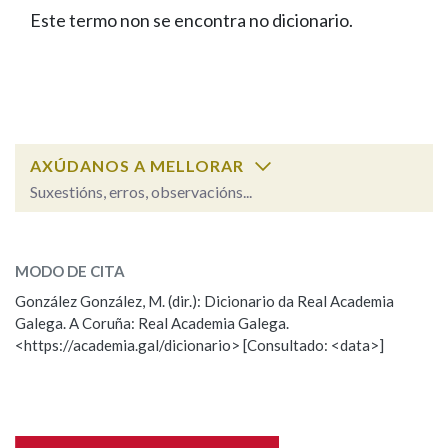
IDENTIDADE CORPORATIVA
Facebook
Twitter
Youtube
Instagram
Bluesky
Este termo non se encontra no dicionario.
BUSCAR NOS LEMAS
FIGURAS HOMENAXEADAS
MARCIAL DEL ADALID
HISTORIA
Comeza por
CASA-MUSEO EMILIA PARDO
BAZÁN
60 ANOS DLG
PRIMAVERA DAS LETRAS
Remata por
PORTAL DAS PALABRAS
AXÚDANOS A MELLORAR
Suxestións, erros, observacións...
Contén
ESCOLLE UNHA OPCIÓN:
MODO DE CITA
Observación
Falta unha voz
González González, M. (dir.): Dicionario da Real Academia
BUSCAR NO CONTIDO
Galega. A Coruña: Real Academia Galega.
Nome
<https://academia.gal/dicionario> [Consultado: <data>]
Nas definicións
Apelidos
Nos exemplos