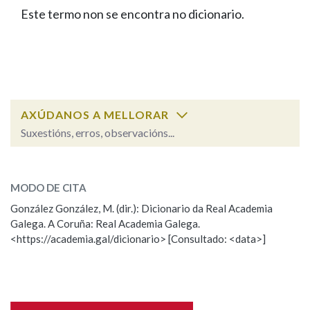
IDENTIDADE CORPORATIVA
Facebook
Twitter
Youtube
Instagram
Bluesky
Este termo non se encontra no dicionario.
BUSCAR NOS LEMAS
FIGURAS HOMENAXEADAS
MARCIAL DEL ADALID
HISTORIA
Comeza por
CASA-MUSEO EMILIA PARDO
BAZÁN
60 ANOS DLG
PRIMAVERA DAS LETRAS
Remata por
PORTAL DAS PALABRAS
AXÚDANOS A MELLORAR
Suxestións, erros, observacións...
Contén
ESCOLLE UNHA OPCIÓN:
MODO DE CITA
Observación
Falta unha voz
González González, M. (dir.): Dicionario da Real Academia
BUSCAR NO CONTIDO
Galega. A Coruña: Real Academia Galega.
Nome
<https://academia.gal/dicionario> [Consultado: <data>]
Nas definicións
Apelidos
Nos exemplos