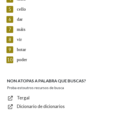
5
Lin e acepto as condicións da política de
cello
privacidade
6
dar
Introduce o código que aparece na imaxe:
7
máis
8
vir
9
botar
Texto de verificación
10
poder
NON ATOPAS A PALABRA QUE BUSCAS?
Enviar
Proba estoutros recursos de busca
Tergal
Dicionario de dicionarios