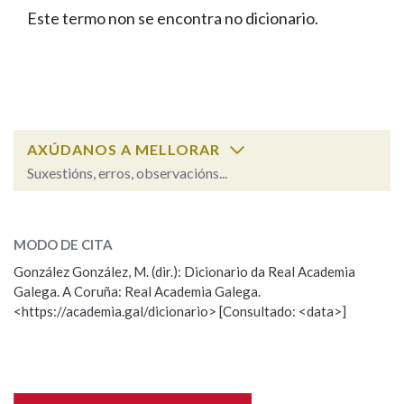
IDENTIDADE CORPORATIVA
Facebook
Twitter
Youtube
Instagram
Bluesky
Este termo non se encontra no dicionario.
BUSCAR NOS LEMAS
FIGURAS HOMENAXEADAS
MARCIAL DEL ADALID
HISTORIA
Comeza por
CASA-MUSEO EMILIA PARDO
BAZÁN
60 ANOS DLG
PRIMAVERA DAS LETRAS
Remata por
PORTAL DAS PALABRAS
AXÚDANOS A MELLORAR
Suxestións, erros, observacións...
Contén
ESCOLLE UNHA OPCIÓN:
MODO DE CITA
Observación
Falta unha voz
González González, M. (dir.): Dicionario da Real Academia
BUSCAR NO CONTIDO
Galega. A Coruña: Real Academia Galega.
Nome
<https://academia.gal/dicionario> [Consultado: <data>]
Nas definicións
Apelidos
Nos exemplos