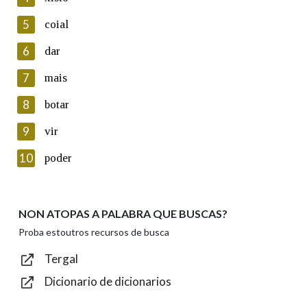
5
Lin e acepto as condicións da política de
coial
privacidade
6
dar
Introduce o código que aparece na imaxe:
7
mais
8
botar
9
vir
Texto de verificación
10
poder
NON ATOPAS A PALABRA QUE BUSCAS?
Enviar
Proba estoutros recursos de busca
Tergal
Dicionario de dicionarios