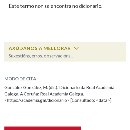
IDENTIDADE CORPORATIVA
Facebook
Twitter
Youtube
Instagram
Bluesky
Este termo non se encontra no dicionario.
BUSCAR NOS LEMAS
FIGURAS HOMENAXEADAS
MARCIAL DEL ADALID
HISTORIA
Comeza por
CASA-MUSEO EMILIA PARDO
BAZÁN
60 ANOS DLG
PRIMAVERA DAS LETRAS
Remata por
PORTAL DAS PALABRAS
AXÚDANOS A MELLORAR
Suxestións, erros, observacións...
Contén
ESCOLLE UNHA OPCIÓN:
MODO DE CITA
Observación
Falta unha voz
González González, M. (dir.): Dicionario da Real Academia
BUSCAR NO CONTIDO
Galega. A Coruña: Real Academia Galega.
Nome
<https://academia.gal/dicionario> [Consultado: <data>]
Nas definicións
Apelidos
Nos exemplos