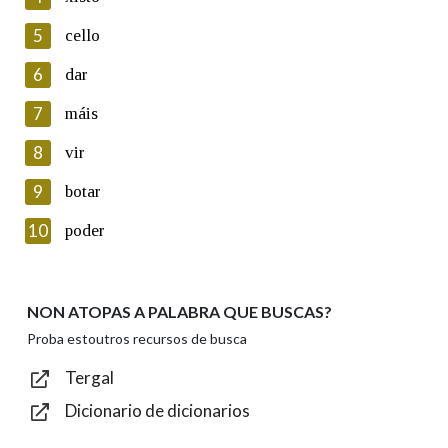
5
Lin e acepto as condicións da política de
cello
privacidade
6
dar
Introduce o código que aparece na imaxe:
7
máis
8
vir
9
botar
Texto de verificación
10
poder
NON ATOPAS A PALABRA QUE BUSCAS?
Enviar
Proba estoutros recursos de busca
Tergal
Dicionario de dicionarios