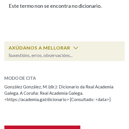
IDENTIDADE CORPORATIVA
Facebook
Twitter
Youtube
Instagram
Bluesky
Este termo non se encontra no dicionario.
BUSCAR NOS LEMAS
FIGURAS HOMENAXEADAS
MARCIAL DEL ADALID
HISTORIA
Comeza por
CASA-MUSEO EMILIA PARDO
BAZÁN
60 ANOS DLG
PRIMAVERA DAS LETRAS
Remata por
PORTAL DAS PALABRAS
AXÚDANOS A MELLORAR
Suxestións, erros, observacións...
Contén
ESCOLLE UNHA OPCIÓN:
MODO DE CITA
Observación
Falta unha voz
González González, M. (dir.): Dicionario da Real Academia
BUSCAR NO CONTIDO
Galega. A Coruña: Real Academia Galega.
Nome
<https://academia.gal/dicionario> [Consultado: <data>]
Nas definicións
Apelidos
Nos exemplos