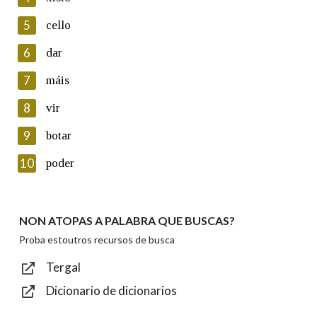
5
Lin e acepto as condicións da política de
cello
privacidade
6
dar
Introduce o código que aparece na imaxe:
7
máis
8
vir
9
botar
Texto de verificación
10
poder
NON ATOPAS A PALABRA QUE BUSCAS?
Enviar
Proba estoutros recursos de busca
Tergal
Dicionario de dicionarios