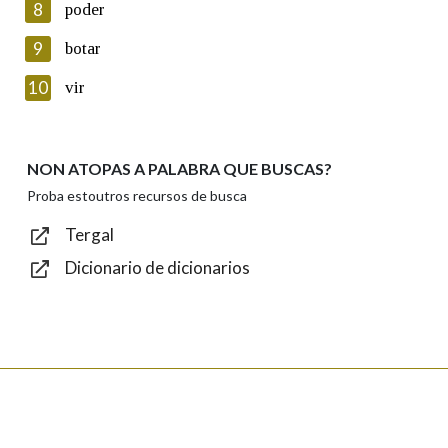
8
poder
Lin e acepto as condicións da política de
privacidade
9
botar
Introduce o código que aparece na imaxe:
10
vir
NON ATOPAS A PALABRA QUE BUSCAS?
Texto de verificación
Proba estoutros recursos de busca
Tergal
Dicionario de dicionarios
Enviar