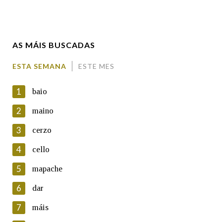
Enderezo electrónico
AS MÁIS BUSCADAS
Comentario
ESTA SEMANA
ESTE MES
1
baio
2
maino
3
cerzo
En cumprimento da normativa vixente en materia de
Protección de Datos de Carácter Persoal, a Real Academia
4
cello
Galega informa a aqueles usuarios que faciliten o seu correo
electrónico, así como calquera outra información de carácter
5
mapache
persoal, que estes datos serán obxecto de tratamento
automatizado de carácter confidencial e incorporados aos seus
6
dar
ficheiros informáticos. Así mesmo, os usuarios poderán exercer o
seu dereito de acceso, rectificación, oposición e cancelación dos
7
máis
seus datos poñéndose en contacto connosco.