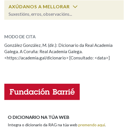
AXÚDANOS A MELLORAR
Suxestións, erros, observacións...
Na fraseoloxía
detectar
SOBRE A PALABRA:
MODO DE CITA
ESCOLLE UNHA OPCIÓN:
OUTRAS OPCIÓNS DE BUSCA
González González, M. (dir.): Dicionario da Real Academia
Galega. A Coruña: Real Academia Galega.
Observación
Hai un erro na palabra
Marcas gramaticais
<https://academia.gal/dicionario> [Consultado: <data>]
Propoño mellorar a definición
Actualización
Falta unha voz
Pertence a
Nome
LIMPAR
BUSCA
Apelidos
O DICIONARIO NA TÚA WEB
Integra o dicionario da RAG na túa web
premendo aquí
.