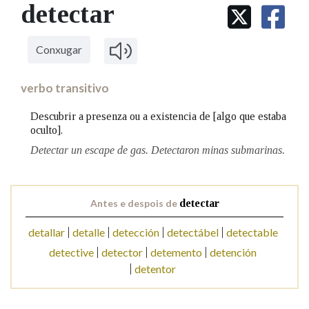
IDENTIDADE CORPORATIVA
detectar
Facebook
Twitter
Youtube
Instagram
Bluesky
BUSCAR NOS LEMAS
FIGURAS HOMENAXEADAS
MARCIAL DEL ADALID
HISTORIA
Comeza por
CASA-MUSEO EMILIA PARDO
Conxugar
BAZÁN
60 ANOS DLG
PRIMAVERA DAS LETRAS
verbo transitivo
Remata por
PORTAL DAS PALABRAS
Descubrir a presenza ou a existencia de [algo que estaba
oculto].
Detectar un escape de gas. Detectaron minas submarinas.
Contén
Antes e despois de
detectar
BUSCAR NO CONTIDO
detallar
detalle
detección
detectábel
detectable
Nas definicións
detective
detector
detemento
detención
detentor
Nos exemplos