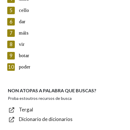
5
Lin e acepto as condicións da política de
cello
privacidade
6
dar
Introduce o código que aparece na imaxe:
7
máis
8
vir
9
botar
Texto de verificación
10
poder
NON ATOPAS A PALABRA QUE BUSCAS?
Enviar
Proba estoutros recursos de busca
Tergal
Dicionario de dicionarios