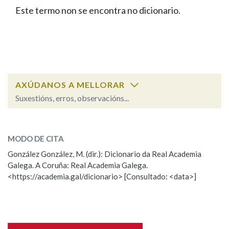
IDENTIDADE CORPORATIVA
Facebook
Twitter
Youtube
Instagram
Bluesky
Este termo non se encontra no dicionario.
BUSCAR NOS LEMAS
FIGURAS HOMENAXEADAS
MARCIAL DEL ADALID
HISTORIA
Comeza por
CASA-MUSEO EMILIA PARDO
BAZÁN
60 ANOS DLG
PRIMAVERA DAS LETRAS
Remata por
PORTAL DAS PALABRAS
AXÚDANOS A MELLORAR
Suxestións, erros, observacións...
Contén
ESCOLLE UNHA OPCIÓN:
MODO DE CITA
Observación
Falta unha voz
González González, M. (dir.): Dicionario da Real Academia
BUSCAR NO CONTIDO
Galega. A Coruña: Real Academia Galega.
Nome
<https://academia.gal/dicionario> [Consultado: <data>]
Nas definicións
Apelidos
Nos exemplos