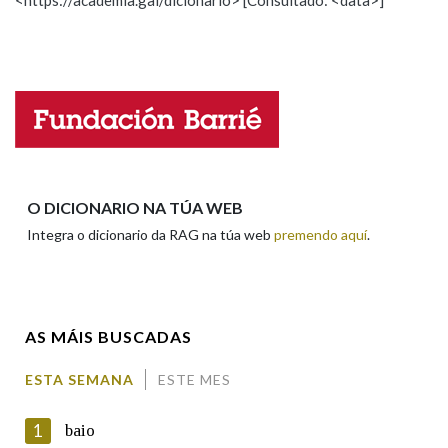
<https://academia.gal/dicionario> [Consultado: <data>]
Propoño mellorar a definición
Actualización
Falta unha voz
Nome
Apelidos
O DICIONARIO NA TÚA WEB
Integra o dicionario da RAG na túa web
premendo aquí
.
Enderezo electrónico
AS MÁIS BUSCADAS
Comentario
ESTA SEMANA
ESTE MES
1
baio