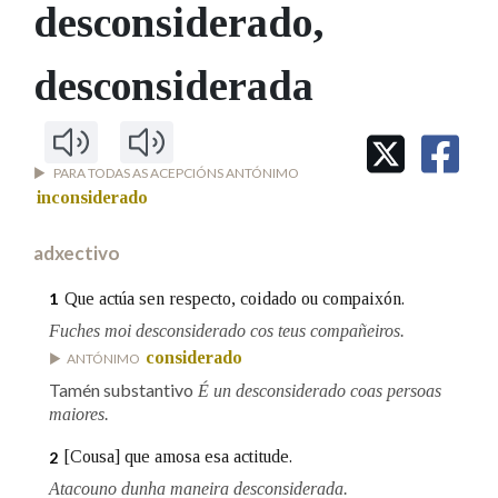
IDENTIDADE CORPORATIVA
desconsiderado
,
Facebook
Twitter
Youtube
Instagram
Bluesky
BUSCAR NOS LEMAS
FIGURAS HOMENAXEADAS
MARCIAL DEL ADALID
HISTORIA
Comeza por
desconsiderada
CASA-MUSEO EMILIA PARDO
BAZÁN
60 ANOS DLG
PRIMAVERA DAS LETRAS
Remata por
PORTAL DAS PALABRAS
PARA TODAS AS ACEPCIÓNS ANTÓNIMO
inconsiderado
Contén
adxectivo
Que actúa sen respecto, coidado ou compaixón.
1
Fuches moi desconsiderado cos teus compañeiros.
BUSCAR NO CONTIDO
considerado
ANTÓNIMO
Tamén substantivo
Nas definicións
É un desconsiderado coas persoas
maiores.
[Cousa] que amosa esa actitude.
2
Nos exemplos
Atacouno dunha maneira desconsiderada.