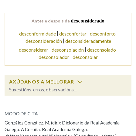
Na fraseoloxía
Antes e despois de
desconsiderado
desconformidade
desconfortar
desconforto
desconsideración
desconsideradamente
OUTRAS OPCIÓNS DE BUSCA
desconsiderar
desconsolación
desconsolado
desconsolador
desconsolar
Marcas gramaticais
Pertence a
AXÚDANOS A MELLORAR
Suxestións, erros, observacións...
desconsiderado
SOBRE A PALABRA:
LIMPAR
BUSCA
MODO DE CITA
ESCOLLE UNHA OPCIÓN:
González González, M. (dir.): Dicionario da Real Academia
Galega. A Coruña: Real Academia Galega.
Observación
Hai un erro na palabra