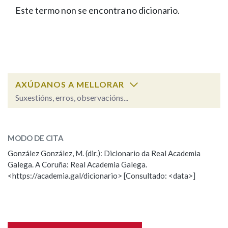
IDENTIDADE CORPORATIVA
Facebook
Twitter
Youtube
Instagram
Bluesky
Este termo non se encontra no dicionario.
BUSCAR NOS LEMAS
FIGURAS HOMENAXEADAS
MARCIAL DEL ADALID
HISTORIA
Comeza por
CASA-MUSEO EMILIA PARDO
BAZÁN
60 ANOS DLG
PRIMAVERA DAS LETRAS
Remata por
PORTAL DAS PALABRAS
AXÚDANOS A MELLORAR
Suxestións, erros, observacións...
Contén
ESCOLLE UNHA OPCIÓN:
MODO DE CITA
Observación
Falta unha voz
González González, M. (dir.): Dicionario da Real Academia
BUSCAR NO CONTIDO
Galega. A Coruña: Real Academia Galega.
Nome
<https://academia.gal/dicionario> [Consultado: <data>]
Nas definicións
Apelidos
Nos exemplos