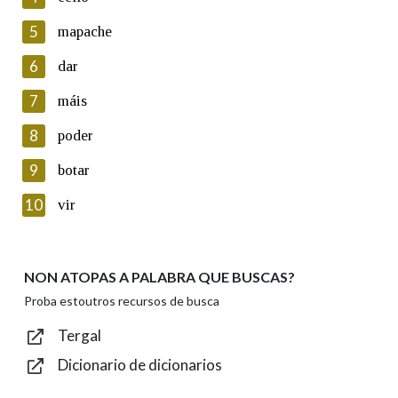
5
Lin e acepto as condicións da política de
mapache
privacidade
6
dar
Introduce o código que aparece na imaxe:
7
máis
8
poder
9
botar
Texto de verificación
10
vir
NON ATOPAS A PALABRA QUE BUSCAS?
Enviar
Proba estoutros recursos de busca
Tergal
Dicionario de dicionarios