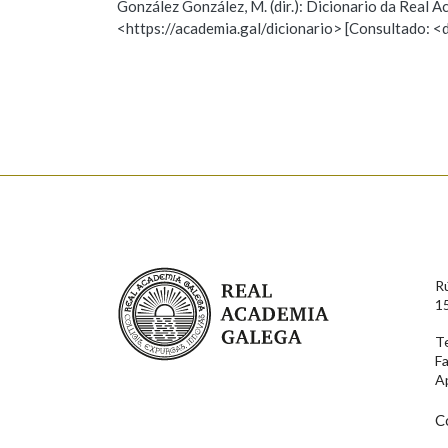
González González, M. (dir.): Dicionario da Real
<https://academia.gal/dicionario> [Consultado: <
Observación
Hai un erro na palabra
Falta unha voz
Nome
Apelido
Enderezo electrónico
Real Academia Galega
R
Comentario
1
T
F
A
C
En cumprimento da normativa vixente en materia de P