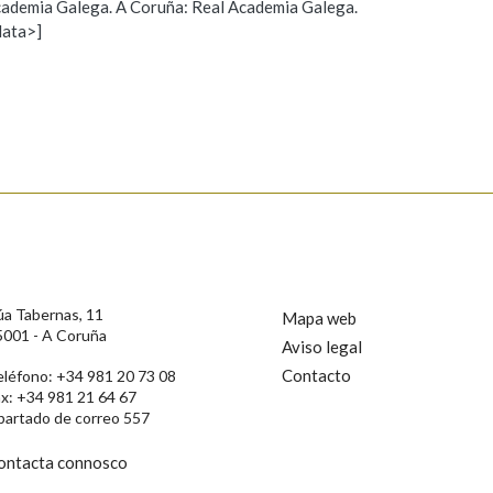
 Academia Galega. A Coruña: Real Academia Galega.
data>]
Propoño mellorar a definición
Actualización
s
úa Tabernas, 11
Mapa web
5001 - A Coruña
Aviso legal
Contacto
eléfono: +34 981 20 73 08
ax: +34 981 21 64 67
partado de correo 557
ontacta connosco
rotección de Datos de Carácter Persoal, a Real Academia Galega informa a