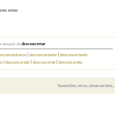
omo actuar.
Pertence a
AXUDA NA BUSCA
LIMPAR
BUSCA
e despois de
desconcertar
esconcentrarse
desconcertador
desconcertante
to
desconcordar
desconcorde
desconcordia
Suxestións, erros, observacións...