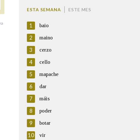
ESTA SEMANA
ESTE MES
va
1
baio
2
maino
3
cerzo
4
cello
5
mapache
6
dar
7
máis
8
poder
9
botar
10
vir