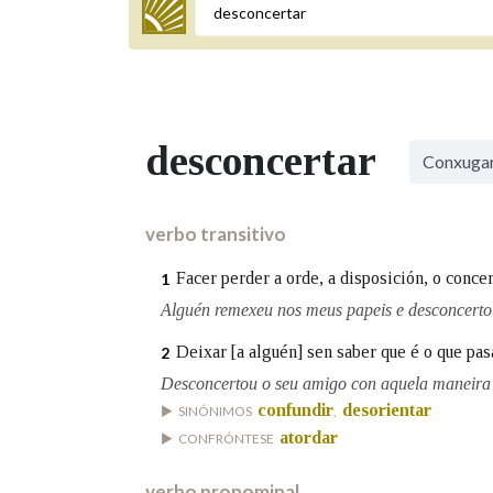
Termo a buscar
desconcertar
Conxuga
BUSCAR NOS LEMAS
Comeza por
verbo transitivo
Facer perder a orde, a disposición, o concer
1
Remata por
Alguén remexeu nos meus papeis e desconcerto
Deixar [a alguén] sen saber que é o que pasa
2
Desconcertou o seu amigo con aquela maneira 
Contén
confundir
desorientar
SINÓNIMOS
,
atordar
CONFRÓNTESE
OUTRAS OPCIÓNS DE BUSCA
verbo pronominal