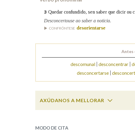
Quedar confundido, sen saber que dicir ou c
3
Marcas gramaticais
Desconcertouse ao saber a noticia.
desorientarse
CONFRÓNTESE
Antes 
descomunal
desconcentrar
d
desconcertarse
desconcer
AXÚDANOS A MELLORAR
desconcertar
SOBRE A PALABRA:
MODO DE CITA
ESCOLLE UNHA OPCIÓN: