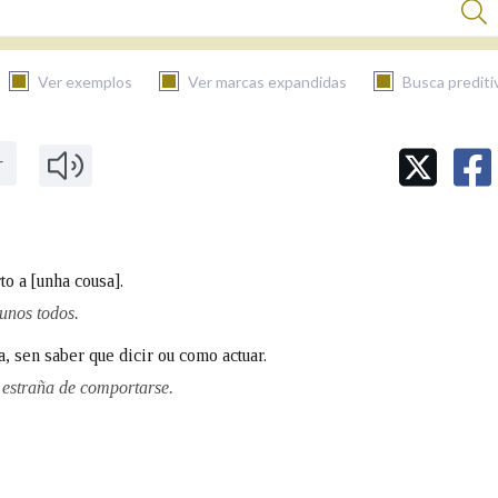
Ver exemplos
Ver marcas expandidas
Busca prediti
r
BUSCAR NO CONTIDO
Nas definicións
to a [unha cousa].
Nos exemplos
unos todos.
, sen saber que dicir ou como actuar.
estraña de comportarse.
Na fraseoloxía