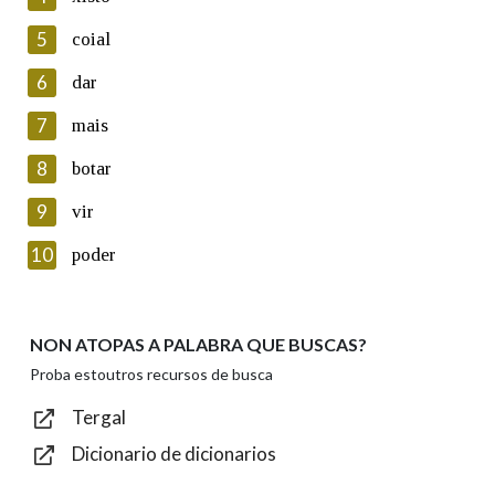
5
Lin e acepto as condicións da política de
coial
privacidade
6
dar
Introduce o código que aparece na imaxe:
7
mais
8
botar
9
vir
Texto de verificación
10
poder
NON ATOPAS A PALABRA QUE BUSCAS?
Enviar
Proba estoutros recursos de busca
Tergal
Dicionario de dicionarios