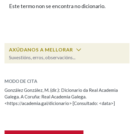
IDENTIDADE CORPORATIVA
Facebook
Twitter
Youtube
Instagram
Bluesky
Este termo non se encontra no dicionario.
BUSCAR NOS LEMAS
FIGURAS HOMENAXEADAS
MARCIAL DEL ADALID
HISTORIA
Comeza por
CASA-MUSEO EMILIA PARDO
BAZÁN
60 ANOS DLG
PRIMAVERA DAS LETRAS
Remata por
PORTAL DAS PALABRAS
AXÚDANOS A MELLORAR
Suxestións, erros, observacións...
Contén
ESCOLLE UNHA OPCIÓN:
MODO DE CITA
Observación
Falta unha voz
González González, M. (dir.): Dicionario da Real Academia
BUSCAR NO CONTIDO
Galega. A Coruña: Real Academia Galega.
Nome
<https://academia.gal/dicionario> [Consultado: <data>]
Nas definicións
Apelidos
Nos exemplos