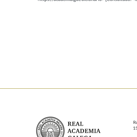
Nome
Apelido
Marcas gramaticais
Enderezo electrónico
Comentario
En cumprimento da normativa vixente en materia de P
aqueles usuarios que faciliten o seu correo electrónico
serán obxecto de tratamento automatizado de carácter 
Real Academia Galega
usuarios poderán exercer o seu dereito de acceso, rect
R
connosco.
1
Lin e acepto as condicións da política de 