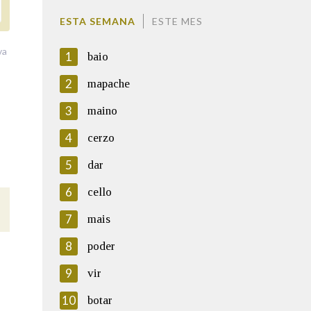
ESTA SEMANA
ESTE MES
va
1
baio
2
mapache
3
maino
4
cerzo
5
dar
6
cello
7
mais
8
poder
9
vir
10
botar