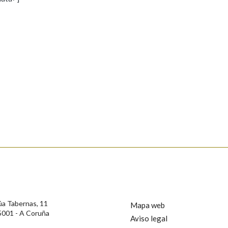
s
Pertence a
AXUDA NA BUSCA
LIMPAR
BUSCA
rotección de Datos de Carácter Persoal, a Real Academia Galega informa a
, así como calquera outra información de carácter persoal, que estes datos
confidencial e incorporados aos seus ficheiros informáticos. Así mesmo, os
ificación, oposición e cancelación dos seus datos poñéndose en contacto
úa Tabernas, 11
Mapa web
5001 - A Coruña
Aviso legal
privacidade