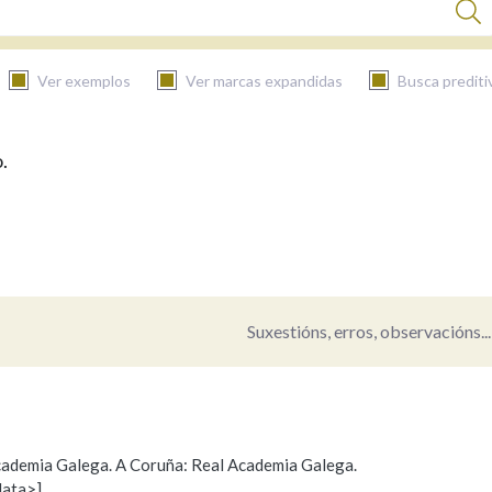
Ver exemplos
Ver marcas expandidas
Busca prediti
.
BUSCAR NO CONTIDO
Nas definicións
Nos exemplos
Suxestións, erros, observacións...
Na fraseoloxía
 Academia Galega. A Coruña: Real Academia Galega.
data>]