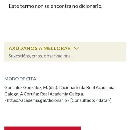
IDENTIDADE CORPORATIVA
Facebook
Twitter
Youtube
Instagram
Bluesky
Este termo non se encontra no dicionario.
BUSCAR NOS LEMAS
FIGURAS HOMENAXEADAS
MARCIAL DEL ADALID
HISTORIA
Comeza por
CASA-MUSEO EMILIA PARDO
BAZÁN
60 ANOS DLG
PRIMAVERA DAS LETRAS
Remata por
PORTAL DAS PALABRAS
AXÚDANOS A MELLORAR
Suxestións, erros, observacións...
Contén
ESCOLLE UNHA OPCIÓN:
MODO DE CITA
Observación
Falta unha voz
González González, M. (dir.): Dicionario da Real Academia
BUSCAR NO CONTIDO
Galega. A Coruña: Real Academia Galega.
Nome
<https://academia.gal/dicionario> [Consultado: <data>]
Nas definicións
Apelidos
Nos exemplos