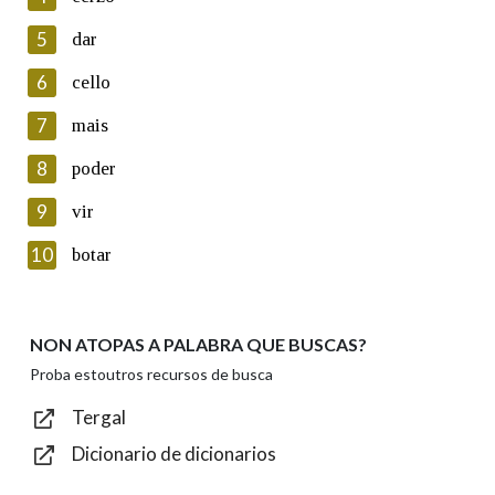
5
Lin e acepto as condicións da política de
dar
privacidade
6
cello
Introduce o código que aparece na imaxe:
7
mais
8
poder
9
vir
Texto de verificación
10
botar
NON ATOPAS A PALABRA QUE BUSCAS?
Enviar
Proba estoutros recursos de busca
Tergal
Dicionario de dicionarios