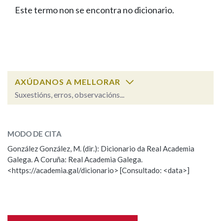
IDENTIDADE CORPORATIVA
Facebook
Twitter
Youtube
Instagram
Bluesky
Este termo non se encontra no dicionario.
BUSCAR NOS LEMAS
FIGURAS HOMENAXEADAS
MARCIAL DEL ADALID
HISTORIA
Comeza por
CASA-MUSEO EMILIA PARDO
BAZÁN
60 ANOS DLG
PRIMAVERA DAS LETRAS
Remata por
PORTAL DAS PALABRAS
AXÚDANOS A MELLORAR
Suxestións, erros, observacións...
Contén
ESCOLLE UNHA OPCIÓN:
MODO DE CITA
Observación
Falta unha voz
González González, M. (dir.): Dicionario da Real Academia
BUSCAR NO CONTIDO
Galega. A Coruña: Real Academia Galega.
Nome
<https://academia.gal/dicionario> [Consultado: <data>]
Nas definicións
Apelidos
Nos exemplos