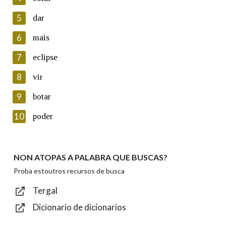
5
Lin e acepto as condicións da política de
dar
privacidade
6
mais
Introduce o código que aparece na imaxe:
7
eclipse
8
vir
9
botar
Texto de verificación
10
poder
NON ATOPAS A PALABRA QUE BUSCAS?
Enviar
Proba estoutros recursos de busca
Tergal
Dicionario de dicionarios