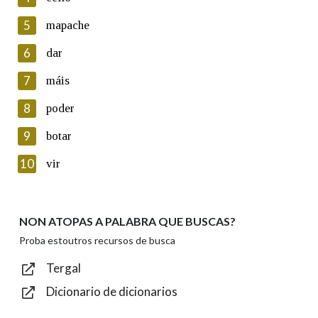
5
Lin e acepto as condicións da política de
mapache
privacidade
6
dar
Introduce o código que aparece na imaxe:
7
máis
8
poder
9
botar
Texto de verificación
10
vir
NON ATOPAS A PALABRA QUE BUSCAS?
Enviar
Proba estoutros recursos de busca
Tergal
Dicionario de dicionarios