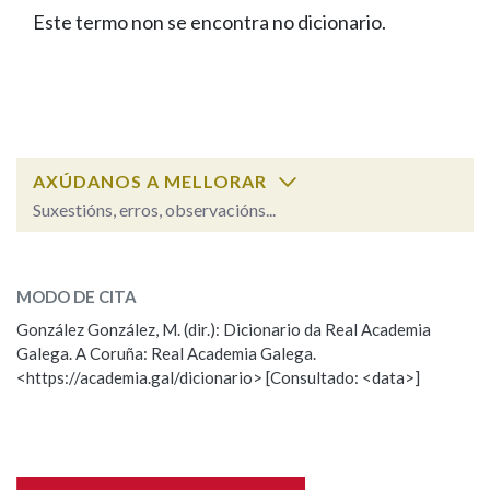
IDENTIDADE CORPORATIVA
Facebook
Twitter
Youtube
Instagram
Bluesky
Este termo non se encontra no dicionario.
BUSCAR NOS LEMAS
FIGURAS HOMENAXEADAS
MARCIAL DEL ADALID
HISTORIA
Comeza por
CASA-MUSEO EMILIA PARDO
BAZÁN
60 ANOS DLG
PRIMAVERA DAS LETRAS
Remata por
PORTAL DAS PALABRAS
AXÚDANOS A MELLORAR
Suxestións, erros, observacións...
Contén
ESCOLLE UNHA OPCIÓN:
MODO DE CITA
Observación
Falta unha voz
González González, M. (dir.): Dicionario da Real Academia
BUSCAR NO CONTIDO
Galega. A Coruña: Real Academia Galega.
Nome
<https://academia.gal/dicionario> [Consultado: <data>]
Nas definicións
Apelidos
Nos exemplos