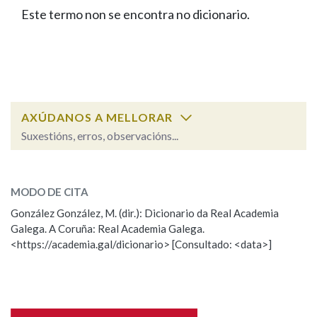
IDENTIDADE CORPORATIVA
Facebook
Twitter
Youtube
Instagram
Bluesky
Este termo non se encontra no dicionario.
BUSCAR NOS LEMAS
FIGURAS HOMENAXEADAS
MARCIAL DEL ADALID
HISTORIA
Comeza por
CASA-MUSEO EMILIA PARDO
BAZÁN
60 ANOS DLG
PRIMAVERA DAS LETRAS
Remata por
PORTAL DAS PALABRAS
AXÚDANOS A MELLORAR
Suxestións, erros, observacións...
Contén
ESCOLLE UNHA OPCIÓN:
MODO DE CITA
Observación
Falta unha voz
González González, M. (dir.): Dicionario da Real Academia
BUSCAR NO CONTIDO
Galega. A Coruña: Real Academia Galega.
Nome
<https://academia.gal/dicionario> [Consultado: <data>]
Nas definicións
Apelidos
Nos exemplos