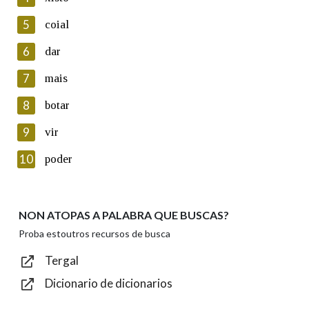
5
Lin e acepto as condicións da política de
coial
privacidade
6
dar
Introduce o código que aparece na imaxe:
7
mais
8
botar
9
vir
Texto de verificación
10
poder
NON ATOPAS A PALABRA QUE BUSCAS?
Enviar
Proba estoutros recursos de busca
Tergal
Dicionario de dicionarios