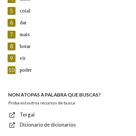
5
Lin e acepto as condicións da política de
coial
privacidade
6
dar
Introduce o código que aparece na imaxe:
7
mais
8
botar
9
vir
Texto de verificación
10
poder
NON ATOPAS A PALABRA QUE BUSCAS?
Enviar
Proba estoutros recursos de busca
Tergal
Dicionario de dicionarios