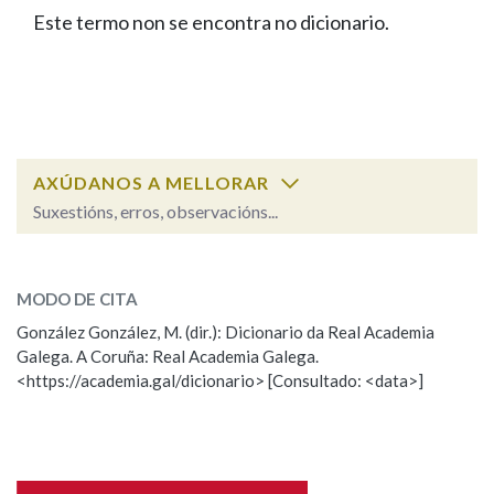
IDENTIDADE CORPORATIVA
Facebook
Twitter
Youtube
Instagram
Bluesky
Este termo non se encontra no dicionario.
BUSCAR NOS LEMAS
FIGURAS HOMENAXEADAS
MARCIAL DEL ADALID
HISTORIA
Comeza por
CASA-MUSEO EMILIA PARDO
BAZÁN
60 ANOS DLG
PRIMAVERA DAS LETRAS
Remata por
PORTAL DAS PALABRAS
AXÚDANOS A MELLORAR
Suxestións, erros, observacións...
Contén
ESCOLLE UNHA OPCIÓN:
MODO DE CITA
Observación
Falta unha voz
González González, M. (dir.): Dicionario da Real Academia
BUSCAR NO CONTIDO
Galega. A Coruña: Real Academia Galega.
Nome
<https://academia.gal/dicionario> [Consultado: <data>]
Nas definicións
Apelidos
Nos exemplos