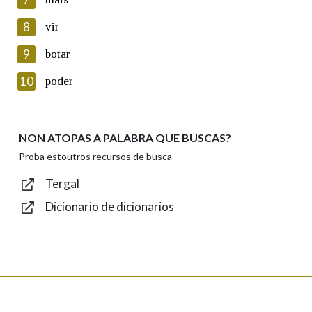
seus datos poñéndose en contacto connosco.
8
vir
Lin e acepto as condicións da política de
privacidade
9
botar
Introduce o código que aparece na imaxe:
10
poder
NON ATOPAS A PALABRA QUE BUSCAS?
Texto de verificación
Proba estoutros recursos de busca
Tergal
Dicionario de dicionarios
Enviar