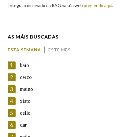
Integra o dicionario da RAG na túa web
premendo aquí
.
Enderezo electrónico
AS MÁIS BUSCADAS
Comentario
ESTA SEMANA
ESTE MES
1
baio
2
cerzo
3
maino
En cumprimento da normativa vixente en materia de
Protección de Datos de Carácter Persoal, a Real Academia
4
xisto
Galega informa a aqueles usuarios que faciliten o seu correo
electrónico, así como calquera outra información de carácter
5
cello
persoal, que estes datos serán obxecto de tratamento
automatizado de carácter confidencial e incorporados aos seus
6
dar
ficheiros informáticos. Así mesmo, os usuarios poderán exercer o
seu dereito de acceso, rectificación, oposición e cancelación dos
7
máis