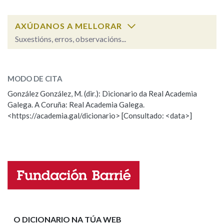
AXÚDANOS A MELLORAR
Na fraseoloxía
Suxestións, erros, observacións...
desarborizar
SOBRE A PALABRA:
OUTRAS OPCIÓNS DE BUSCA
MODO DE CITA
ESCOLLE UNHA OPCIÓN:
González González, M. (dir.): Dicionario da Real Academia
Marcas gramaticais
Galega. A Coruña: Real Academia Galega.
Observación
Hai un erro na palabra
<https://academia.gal/dicionario> [Consultado: <data>]
Propoño mellorar a definición
Actualización
Pertence a
Falta unha voz
Nome
LIMPAR
BUSCA
Apelidos
O DICIONARIO NA TÚA WEB