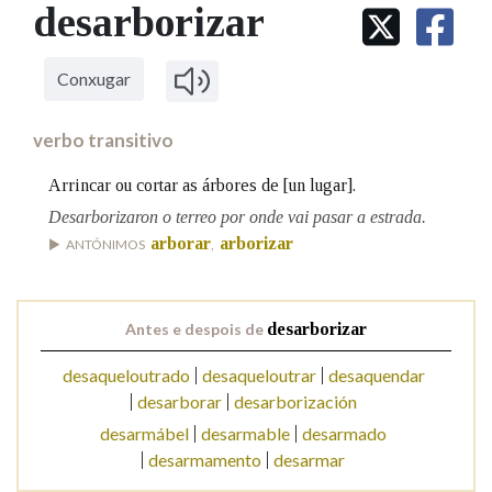
IDENTIDADE CORPORATIVA
desarborizar
Facebook
Twitter
Youtube
Instagram
Bluesky
BUSCAR NOS LEMAS
FIGURAS HOMENAXEADAS
MARCIAL DEL ADALID
HISTORIA
Comeza por
CASA-MUSEO EMILIA PARDO
Conxugar
BAZÁN
60 ANOS DLG
PRIMAVERA DAS LETRAS
verbo transitivo
Remata por
PORTAL DAS PALABRAS
Arrincar ou cortar as árbores de [un lugar].
Desarborizaron o terreo por onde vai pasar a estrada.
Contén
arborar
arborizar
ANTÓNIMOS
,
Antes e despois de
desarborizar
BUSCAR NO CONTIDO
desaqueloutrado
desaqueloutrar
desaquendar
Nas definicións
desarborar
desarborización
desarmábel
desarmable
desarmado
desarmamento
desarmar
Nos exemplos