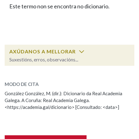
IDENTIDADE CORPORATIVA
Facebook
Twitter
Youtube
Instagram
Bluesky
Este termo non se encontra no dicionario.
BUSCAR NOS LEMAS
FIGURAS HOMENAXEADAS
MARCIAL DEL ADALID
HISTORIA
Comeza por
CASA-MUSEO EMILIA PARDO
BAZÁN
60 ANOS DLG
PRIMAVERA DAS LETRAS
Remata por
PORTAL DAS PALABRAS
AXÚDANOS A MELLORAR
Suxestións, erros, observacións...
Contén
ESCOLLE UNHA OPCIÓN:
MODO DE CITA
Observación
Falta unha voz
González González, M. (dir.): Dicionario da Real Academia
BUSCAR NO CONTIDO
Galega. A Coruña: Real Academia Galega.
Nome
<https://academia.gal/dicionario> [Consultado: <data>]
Nas definicións
Apelidos
Nos exemplos