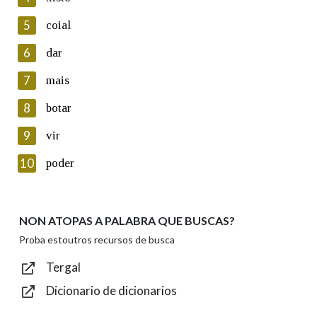
5
Lin e acepto as condicións da política de
coial
privacidade
6
dar
Introduce o código que aparece na imaxe:
7
mais
8
botar
9
vir
Texto de verificación
10
poder
NON ATOPAS A PALABRA QUE BUSCAS?
Enviar
Proba estoutros recursos de busca
Tergal
Dicionario de dicionarios