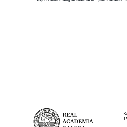
Nome
Apelido
Marcas gramaticais
Enderezo electrónico
Comentario
En cumprimento da normativa vixente en materia de P
aqueles usuarios que faciliten o seu correo electrónico
serán obxecto de tratamento automatizado de carácter 
Real Academia Galega
usuarios poderán exercer o seu dereito de acceso, rect
R
connosco.
1
Lin e acepto as condicións da política de 