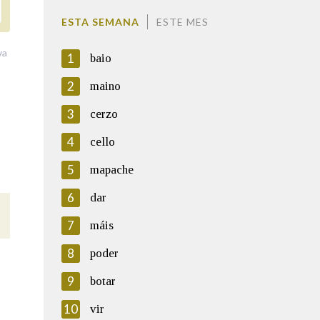
ESTA SEMANA
ESTE MES
va
1
baio
2
maino
3
cerzo
4
cello
5
mapache
6
dar
7
máis
8
poder
9
botar
10
vir