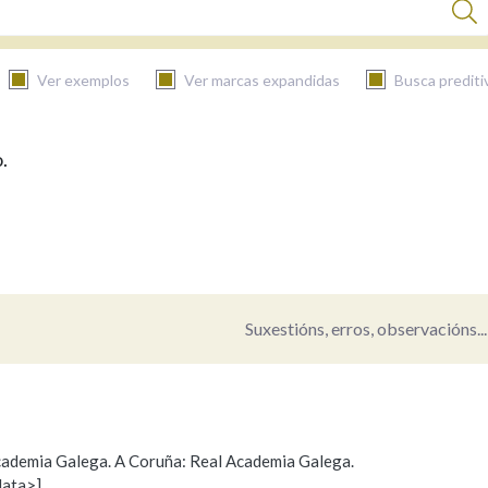
Ver exemplos
Ver marcas expandidas
Busca prediti
.
BUSCAR NO CONTIDO
Nas definicións
Nos exemplos
Suxestións, erros, observacións...
Na fraseoloxía
 Academia Galega. A Coruña: Real Academia Galega.
data>]