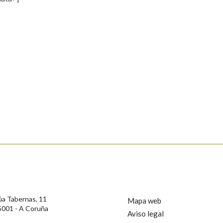
s
Pertence a
AXUDA NA BUSCA
LIMPAR
BUSCA
rotección de Datos de Carácter Persoal, a Real Academia Galega informa a
, así como calquera outra información de carácter persoal, que estes datos
confidencial e incorporados aos seus ficheiros informáticos. Así mesmo, os
ificación, oposición e cancelación dos seus datos poñéndose en contacto
úa Tabernas, 11
Mapa web
5001 - A Coruña
Aviso legal
privacidade