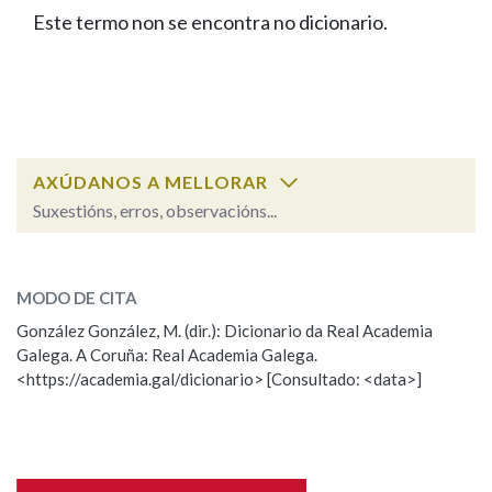
IDENTIDADE CORPORATIVA
Facebook
Twitter
Youtube
Instagram
Bluesky
Este termo non se encontra no dicionario.
BUSCAR NOS LEMAS
FIGURAS HOMENAXEADAS
MARCIAL DEL ADALID
HISTORIA
Comeza por
CASA-MUSEO EMILIA PARDO
BAZÁN
60 ANOS DLG
PRIMAVERA DAS LETRAS
Remata por
PORTAL DAS PALABRAS
AXÚDANOS A MELLORAR
Suxestións, erros, observacións...
Contén
ESCOLLE UNHA OPCIÓN:
MODO DE CITA
Observación
Falta unha voz
González González, M. (dir.): Dicionario da Real Academia
BUSCAR NO CONTIDO
Galega. A Coruña: Real Academia Galega.
Nome
<https://academia.gal/dicionario> [Consultado: <data>]
Nas definicións
Apelidos
Nos exemplos