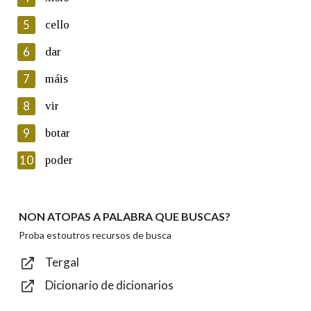
5
Lin e acepto as condicións da política de
cello
privacidade
6
dar
Introduce o código que aparece na imaxe:
7
máis
8
vir
9
botar
Texto de verificación
10
poder
NON ATOPAS A PALABRA QUE BUSCAS?
Enviar
Proba estoutros recursos de busca
Tergal
Dicionario de dicionarios