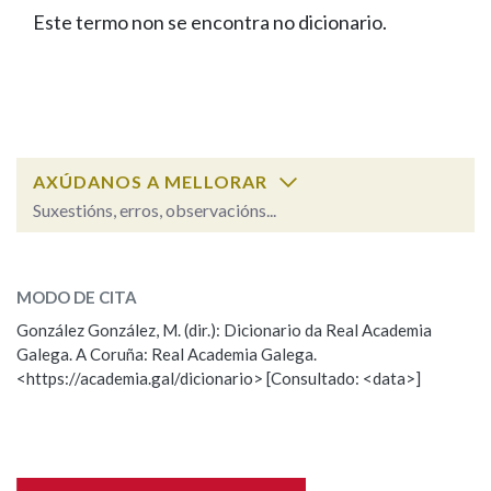
IDENTIDADE CORPORATIVA
Facebook
Twitter
Youtube
Instagram
Bluesky
Este termo non se encontra no dicionario.
BUSCAR NOS LEMAS
FIGURAS HOMENAXEADAS
MARCIAL DEL ADALID
HISTORIA
Comeza por
CASA-MUSEO EMILIA PARDO
BAZÁN
60 ANOS DLG
PRIMAVERA DAS LETRAS
Remata por
PORTAL DAS PALABRAS
AXÚDANOS A MELLORAR
Suxestións, erros, observacións...
Contén
ESCOLLE UNHA OPCIÓN:
MODO DE CITA
Observación
Falta unha voz
González González, M. (dir.): Dicionario da Real Academia
BUSCAR NO CONTIDO
Galega. A Coruña: Real Academia Galega.
Nome
<https://academia.gal/dicionario> [Consultado: <data>]
Nas definicións
Apelidos
Nos exemplos