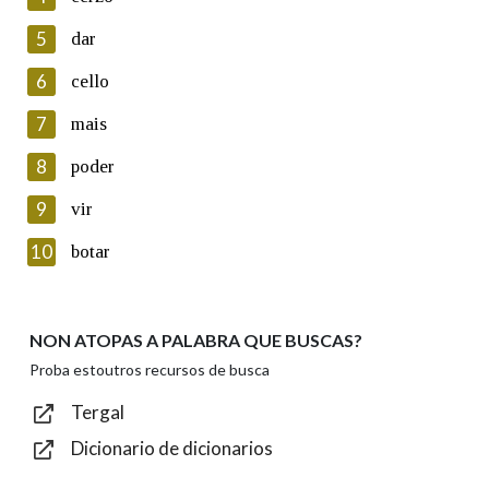
5
Lin e acepto as condicións da política de
dar
privacidade
6
cello
Introduce o código que aparece na imaxe:
7
mais
8
poder
9
vir
Texto de verificación
10
botar
NON ATOPAS A PALABRA QUE BUSCAS?
Enviar
Proba estoutros recursos de busca
Tergal
Dicionario de dicionarios